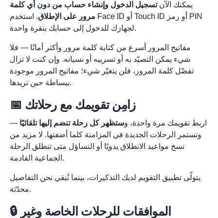
يمكنك الآن
تسجيل الدخول وإنشاء حساب من دون أي كلمة
مرور على الإطلاق
. استخدم Face ID أو Touch ID أو رمز PIN
لجهازك للدخول إلى حسابك بنقرة واحدة.
مفاتيح المرور أسرع من كتابة كلمة مرور وأكثر أمانًا — فلا
شيء يمكن التصيّد به أو تسريبه أو نسيانه. وإن كنت لا تزال
تفضّل كلمة المرور، فلن يتغيّر شيء؛ مفاتيح المرور موجودة
ببساطة حين تريدها.
📅 زامِن تقويمك مع رحلاتك
اربط تقويمك مرة واحدة، و
ستظهر كل رحلة تنضم إليها تلقائيًا
—
وتستمر الرحلات الجديدة في المزامنة كلما أضفتها. لا مزيد من
نسخ مواعيد الانطلاق يدويًا أو التساؤل متى تنطلق الرحلة
الجماعية القادمة.
يتولّى تطبيق التقويم لديك التذكيرات، بينما نُبقي نحن التفاصيل
محدّثة.
🔒 الموافقات للرحلات الخاصة وغير