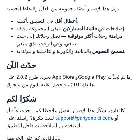
يزيل هذا الإصدار أيضًا مجموعة من العلل والنقاط الخشنة:
في التطبيق بأكمله.
أعطال أقل
لتبقى المجموعة دقيقة.
إصلاحات في
قائمة المشاركين
مزامنة رحلات أكثر موثوقية
— تصل رحلاتك إلى حيث
ينبغي، وفي الوقت الذي ينبغي.
باليابانية والكورية والتاميلية والبولندية.
تصحيح النصوص
حدّث الآن
يجري طرح 2.0.2 على App Store وGoogle Play. إذا لم يُحدَّث
هاتفك تلقائيًا، فاحصل عليه اليوم من متجرك.
شكرًا لكم
كالعادة، تشكّل هذا الإصدار بفضل ملاحظاتكم. وجدت علّة أو
، أو
support@partyonbici.com
لديك فكرة؟ راسلنا على
استخدم زر الملاحظات داخل التطبيق.
نراكم على الخريطة. 🚴‍♀️🚴‍♂️