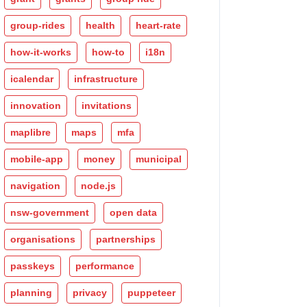
group-rides
health
heart-rate
how-it-works
how-to
i18n
icalendar
infrastructure
innovation
invitations
maplibre
maps
mfa
mobile-app
money
municipal
navigation
node.js
nsw-government
open data
organisations
partnerships
passkeys
performance
planning
privacy
puppeteer