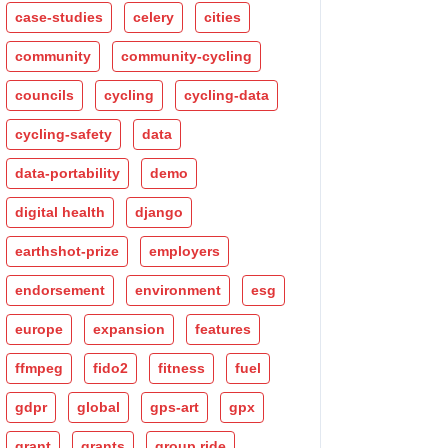
case-studies
celery
cities
community
community-cycling
councils
cycling
cycling-data
cycling-safety
data
data-portability
demo
digital health
django
earthshot-prize
employers
endorsement
environment
esg
europe
expansion
features
ffmpeg
fido2
fitness
fuel
gdpr
global
gps-art
gpx
grant
grants
group ride