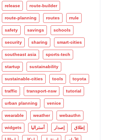
release
route-builder
route-planning
routes
rrule
safety
savings
schools
security
sharing
smart-cities
southeast asia
sports-tech
startup
sustainability
sustainable-cities
tools
toyota
traffic
transport-nsw
tutorial
urban planning
venice
wearable
weather
webauthn
إطلاق
إصدار
أستراليا
widgets
الأمان
استقرار
ابتكار
إيطاليا