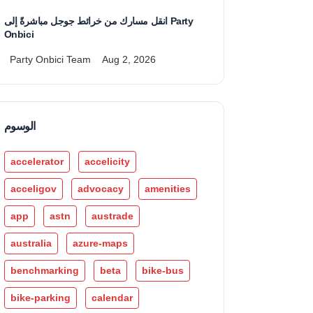
انقل مسارك من خرائط جوجل مباشرةً إلى Party
Onbici
Party Onbici Team
Aug 2, 2026
الوسوم
accelerator
accelicity
acceligov
advocacy
amenities
app
astn
austrade
australia
azure-maps
benchmarking
beta
bike-bus
bike-parking
calendar