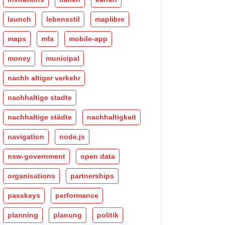
launch
lebensstil
maplibre
maps
mfa
mobile-app
money
municipal
nachh altiger verkehr
nachhaltige stadte
nachhaltige städte
nachhaltigkeit
navigation
node.js
nsw-government
open data
organisations
partnerships
passkeys
performance
planning
planung
politik