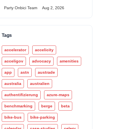
Party Onbici Team
Aug 2, 2026
Tags
accelerator
accelicity
acceligov
advocacy
amenities
app
astn
austrade
australia
australien
authentifizierung
azure-maps
benchmarking
berge
beta
bike-bus
bike-parking
calendar
case-studies
celery