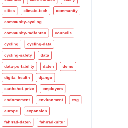
cities
climate-tech
community
community-cycling
community-radfahren
councils
cycling
cycling-data
cycling-safety
data
data-portability
daten
demo
digital health
django
earthshot-prize
employers
endorsement
environment
esg
europe
expansion
fahrrad-daten
fahrradkultur