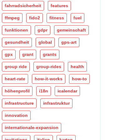
fahrradsicherheit
features
ffmpeg
fido2
fitness
fuel
funktionen
gdpr
gemeinschaft
gesundheit
global
gps-art
gpx
grant
grants
group ride
group-rides
health
heart-rate
how-it-works
how-to
höhenprofil
i18n
icalendar
infrastructure
infrastruktur
innovation
internationale-expansion
invitations
italien
karten