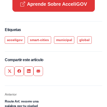
Aprende Sobre AcceliGOV
Etiquetas
acceligov
smart-cities
municipal
global
Compartir este artículo
Share on Twitter
Share on Facebook
Share on LinkedIn
Share via Email
Anterior
Route Art: recorre una
palabra por tu ciudad