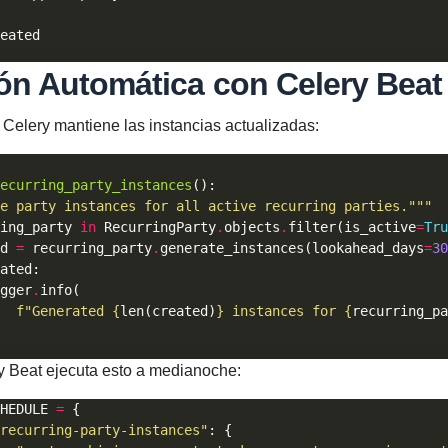
ón Automática con Celery Beat
 Celery mantiene las instancias actualizadas:
ecurring_party_instances
e party instances for all active recurring parties."""
ing_party 
in
 RecurringParty
.
objects
.
filter(is_active
=
Tru
d 
=
 recurring_party
.
generate_instances(lookahead_days
=
30
gger
.
f
"Generated 
{
len(created)
}
 instances for 
{
recurring_pa
ry Beat ejecuta esto a medianoche:
HEDULE 
=
recurring-party-instances"