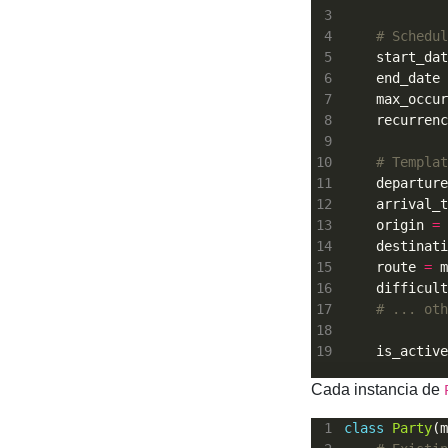
# Schedul
    start_dat
    end_date 
    max_occur
    recurrenc
# Templat
    departure
    arrival_t
    origin 
=
    destinati
    route 
=
 m
    difficult
# ... oth
    is_active
Cada instancia de
class
Party
(m