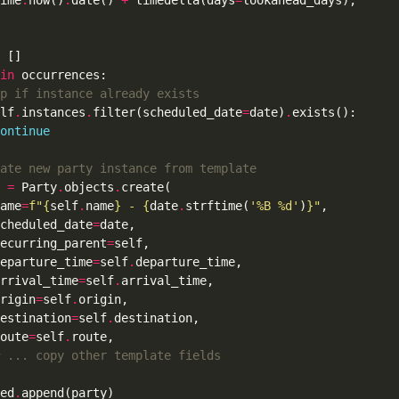
ime
.
now()
.
date() 
+
 timedelta(days
=
in
p if instance already exists
lf
.
instances
.
filter(scheduled_date
=
date)
.
ontinue
ate new party instance from template
 
=
 Party
.
objects
.
ame
=
f
"
{
self
.
name
}
 - 
{
date
.
strftime(
'%B 
%d
'
)
}
"
cheduled_date
=
ecurring_parent
=
eparture_time
=
self
.
rrival_time
=
self
.
rigin
=
self
.
estination
=
self
.
oute
=
self
.
 ... copy other template fields
ed
.