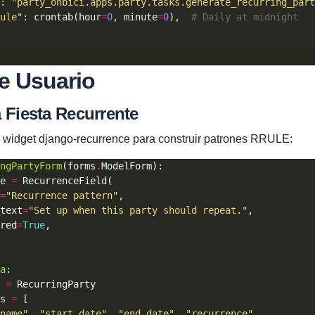
: 
"party_onbici.apps.party.tasks.generate_recurring_part
ule"
: crontab(hour
=
0
, minute
=
0
),  
# Daily at midnight
de Usuario
 Fiesta Recurrente
el widget django-recurrence para construir patrones RRULE:
ngPartyForm
(forms
.
e 
=
=
"Recurrence pattern"
text
=
"Set up when this party should repeat."
red
=
True
a
 
=
s 
=
name"
, 
"start_date"
, 
"end_date"
, 
"recurrence"