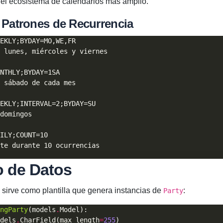
 el ecosistema de calendarios más amplio.
 Patrones de Recurrencia
o de Datos
sirve como plantilla que genera instancias de
:
Party
ngParty
(models
.
dels
.
CharField(max_length
=
255