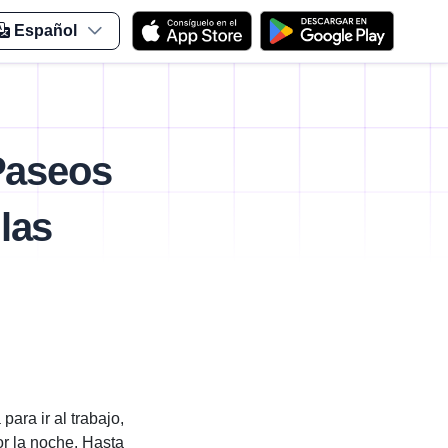
Español
Paseos
las
ara ir al trabajo,
or la noche. Hasta