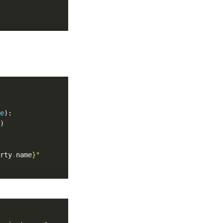
e
rty
.
name
}
"