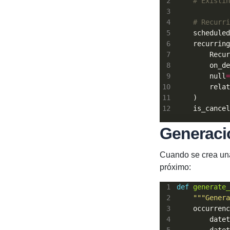
# Existin
# Recurri
    scheduled
    recurring
        on_de
        null
=
        relat
    is_cancel
Generaci
Cuando se crea una 
próximo:
def
generate_
"""Genera
    occurrenc
        datet