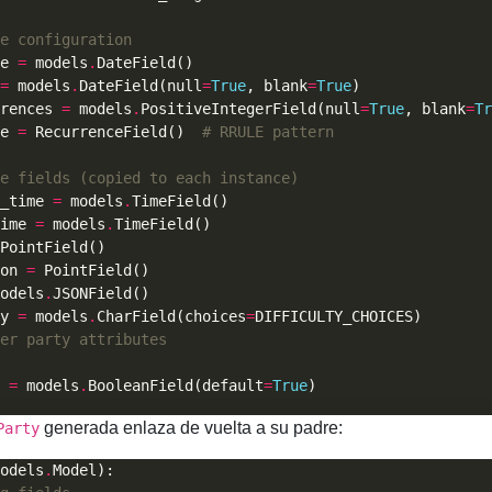
e configuration
e 
=
 models
.
=
 models
.
DateField(null
=
True
, blank
=
True
rences 
=
 models
.
PositiveIntegerField(null
=
True
, blank
=
Tr
e 
=
 RecurrenceField()  
# RRULE pattern
e fields (copied to each instance)
_time 
=
 models
.
ime 
=
 models
.
on 
=
odels
.
y 
=
 models
.
CharField(choices
=
er party attributes
 
=
 models
.
BooleanField(default
=
True
generada enlaza de vuelta a su padre:
Party
odels
.