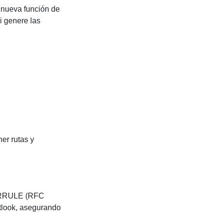
 nueva función de
i genere las
er rutas y
r RRULE (RFC
tlook, asegurando