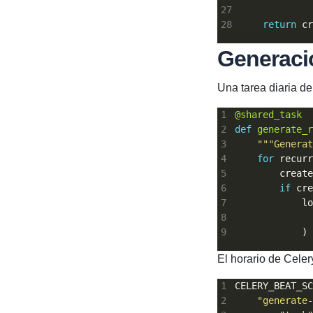
return
Generaci
Una tarea diaria de
@shared_task
def
generate_r
"""Generat
for
 recurr
        create
if
            lo
El horario de Cele
CELERY_BEAT_SC
"generate-