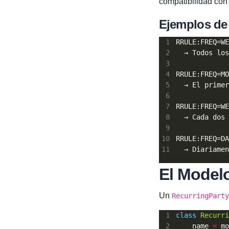
compatibilidad con
Ejemplos de
El Model
Un
RecurringParty
class
Recurri
    name 
=
 mo