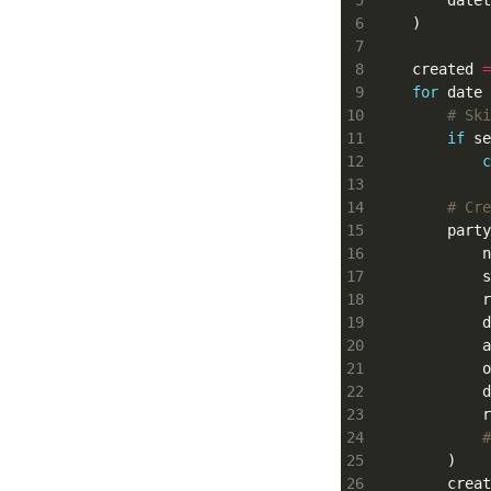
        datet
    created 
=
for
 date 
# Ski
if
 se
c
# Cre
        party
            n
            s
            r
            d
            a
            o
            d
            r
#
        creat