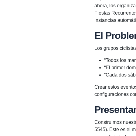
ahora, los organiz
Fiestas Recurrentes
instancias automát
El Probl
Los grupos ciclista
“Todos los mar
“El primer do
“Cada dos sáb
Crear estos eventos
configuraciones con
Presenta
Construimos nuestr
5545). Este es el 