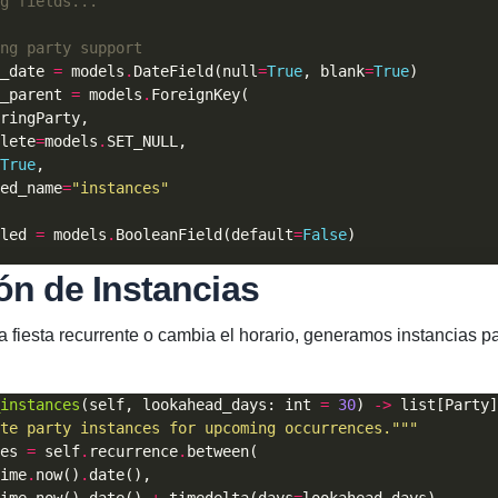
g fields...
ng party support
_date 
=
 models
.
DateField(null
=
True
, blank
=
True
_parent 
=
 models
.
lete
=
models
.
True
ed_name
=
"instances"
led 
=
 models
.
BooleanField(default
=
False
ón de Instancias
fiesta recurrente o cambia el horario, generamos instancias pa
instances
(self, lookahead_days: int 
=
30
) 
->
te party instances for upcoming occurrences."""
es 
=
 self
.
recurrence
.
ime
.
now()
.