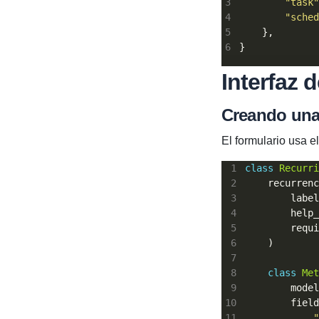
"task"
"sched
Interfaz 
Creando una
El formulario usa 
class
Recurri
    recurrenc
        label
        help_
        requi
class
Met
        model
        field
"