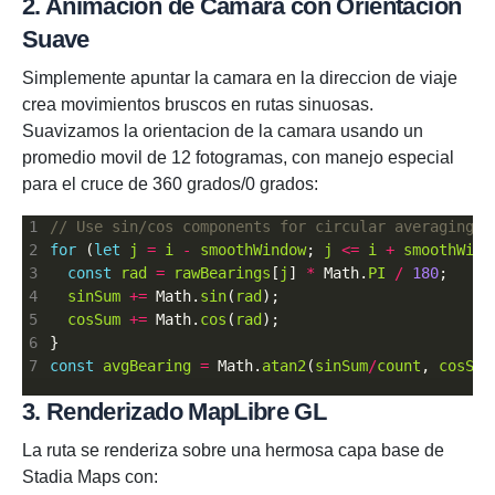
2. Animacion de Camara con Orientacion
Suave
Simplemente apuntar la camara en la direccion de viaje
crea movimientos bruscos en rutas sinuosas.
Suavizamos la orientacion de la camara usando un
promedio movil de 12 fotogramas, con manejo especial
para el cruce de 360 grados/0 grados:
for
 (
let
j
=
i
-
smoothWindow
; 
j
<=
i
+
smoothWind
const
rad
=
rawBearings
[
j
] 
*
 Math.
PI
/
180
sinSum
+=
 Math.
sin
(
rad
cosSum
+=
 Math.
cos
(
rad
const
avgBearing
=
 Math.
atan2
(
sinSum
/
count
, 
cosSum
3. Renderizado MapLibre GL
La ruta se renderiza sobre una hermosa capa base de
Stadia Maps con: