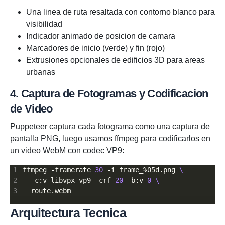
Una linea de ruta resaltada con contorno blanco para
visibilidad
Indicador animado de posicion de camara
Marcadores de inicio (verde) y fin (rojo)
Extrusiones opcionales de edificios 3D para areas
urbanas
4. Captura de Fotogramas y Codificacion
de Video
Puppeteer captura cada fotograma como una captura de
pantalla PNG, luego usamos ffmpeg para codificarlos en
un video WebM con codec VP9:
ffmpeg -framerate 
30
 -i frame_%05d.png 
  -c:v libvpx-vp9 -crf 
20
 -b:v 
0
Arquitectura Tecnica