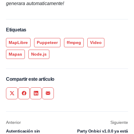
generara automaticamente!
Etiquetas
MapLibre
Puppeteer
ffmpeg
Video
Mapas
Node.js
Compartir este artículo
Share on Twitter
Share on Facebook
Share on LinkedIn
Share via Email
Anterior
Siguiente
Autenticación sin
Party Onbici v1.0.0 ya está