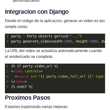
personalizados
Integracion con Django
Desde el codigo de la aplicacion, generar un video es tan
simple como:
party 
=
 Party
.
objects
.
get(uid
=
"..."
party
.
generate_video(width
=
1080
, height
=
1080
, dura
La URL del video se actualiza automaticamente cuando
el renderizado se completa:
<
video
controls
  <
source
src
=
"{{ party.video_full_url }}"
type
=
"v
</
video
Proximos Pasos
Estamos explorando varias mejoras: