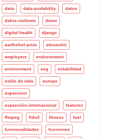
data
data-portability
datos
datos-ciclismo
demo
digital health
django
earthshot-prize
elevación
employers
endorsement
environment
esg
estabilidad
estilo de vida
europe
expansion
expansión-internacional
features
ffmpeg
fido2
fitness
fuel
funcionalidades
funciones