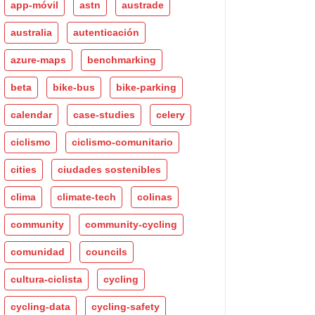
app-móvil
astn
austrade
australia
autenticación
azure-maps
benchmarking
beta
bike-bus
bike-parking
calendar
case-studies
celery
ciclismo
ciclismo-comunitario
cities
ciudades sostenibles
clima
climate-tech
colinas
community
community-cycling
comunidad
councils
cultura-ciclista
cycling
cycling-data
cycling-safety