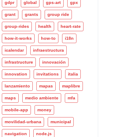
gdpr
global
gps-art
gpx
grant
grants
group ride
group-rides
health
heart-rate
how-it-works
how-to
i18n
icalendar
infraestructura
infrastructure
innovación
innovation
invitations
italia
lanzamiento
mapas
maplibre
maps
medio ambiente
mfa
mobile-app
money
movilidad-urbana
municipal
navigation
node.js