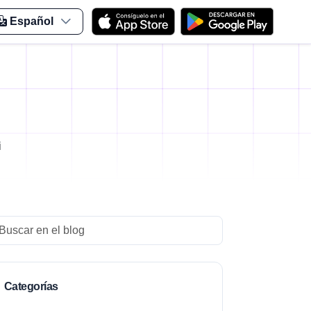
Español
i
arch
Categorías