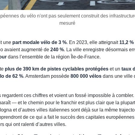
péennes du vélo n'ont pas seulement construit des infrastructur
mesuré
it une
part modale vélo de 3 %
. En 2023, elle atteignait
11,2 %
lo avaient augmenté de
240 %
. La ville enregistre désormais e
jour
dans l’ensemble de la région Île-de-France.
te
plus de 390 km de pistes cyclables protégées
et un
taux 
lo de 62 %
. Amsterdam possède
800 000 vélos
dans une ville
es regardent ces chiffres et voient un fossé impossible à combler.
y paraît — et le chemin pour le franchir est plus clair que la plupar
logna et d’autres villes italiennes sont déjà sur la même trajecto
apprendront de ce qui a fait le succès des capitales européennes 
s qui ont ralenti d’autres villes.