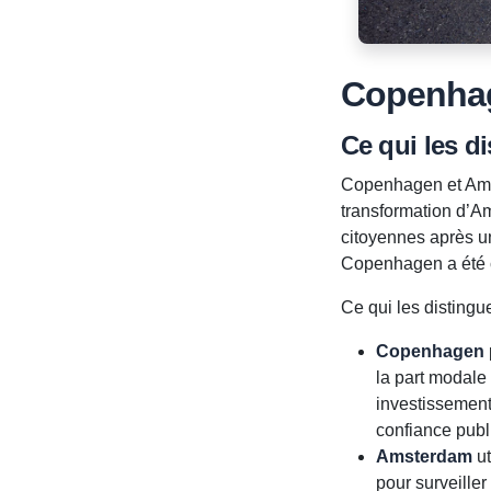
Copenhag
Ce qui les d
Copenhagen et Amst
transformation d’A
citoyennes après un
Copenhagen a été c
Ce qui les distingue
Copenhagen
la part modale 
investissements
confiance publ
Amsterdam
ut
pour surveille