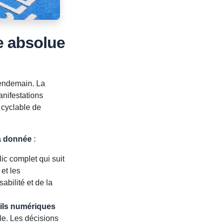
e absolue
lendemain. La
nifestations
 cyclable de
la donnée
:
ic complet qui suit
 et les
abilité et de la
tils numériques
le. Les décisions