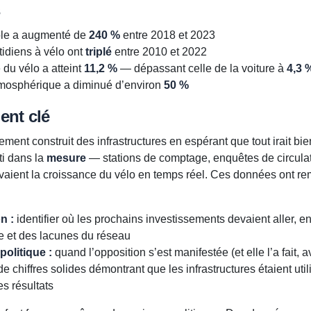
s
able a augmenté de
240 %
entre 2018 et 2023
tidiens à vélo ont
triplé
entre 2010 et 2022
 du vélo a atteint
11,2 %
— dépassant celle de la voiture à
4,3 
tmosphérique a diminué d’environ
50 %
ent clé
ment construit des infrastructures en espérant que tout irait bien
i dans la
mesure
— stations de comptage, enquêtes de circulat
vaient la croissance du vélo en temps réel. Ces données ont re
n :
identifier où les prochains investissements devaient aller, en
 et des lacunes du réseau
politique :
quand l’opposition s’est manifestée (et elle l’a fait, a
 de chiffres solides démontrant que les infrastructures étaient util
s résultats