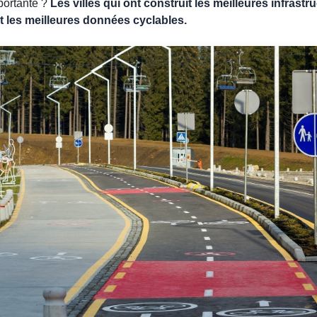
portante ?
Les villes qui ont construit les meilleures infrastr
t les meilleures données cyclables.