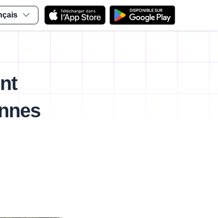
nçais
ent
ennes