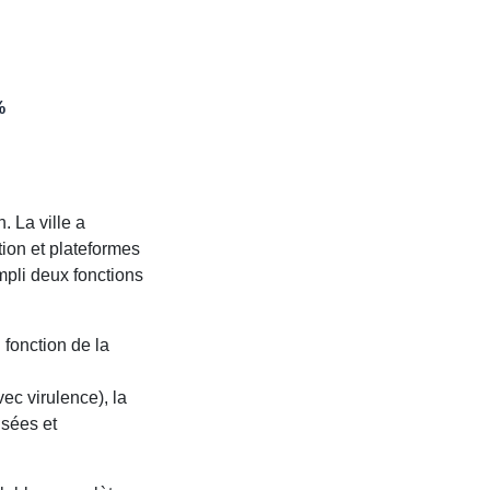
%
. La ville a
ion et plateformes
mpli deux fonctions
 fonction de la
vec virulence), la
isées et