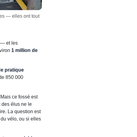
es — elles ont tout
— et les
nviron
1 million de
de pratique
 de 850 000
 Mais ce fossé est
t des élus ne le
ire. La question est
du vélo, ou si elles