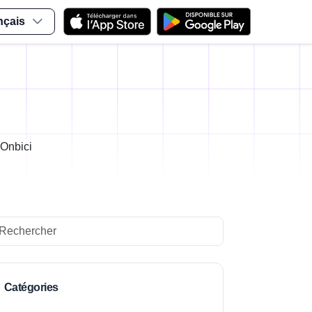
nçais
 Onbici
arch
Catégories