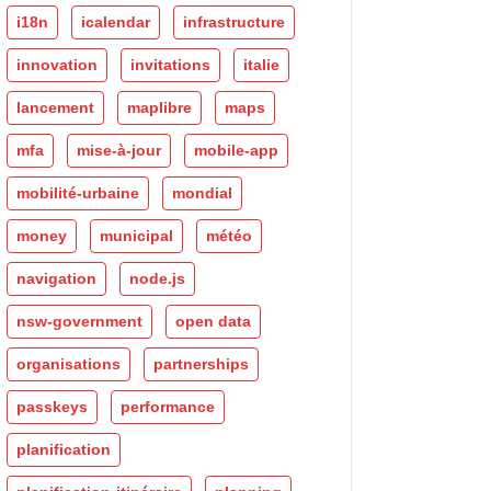
i18n
icalendar
infrastructure
innovation
invitations
italie
lancement
maplibre
maps
mfa
mise-à-jour
mobile-app
mobilité-urbaine
mondial
money
municipal
météo
navigation
node.js
nsw-government
open data
organisations
partnerships
passkeys
performance
planification