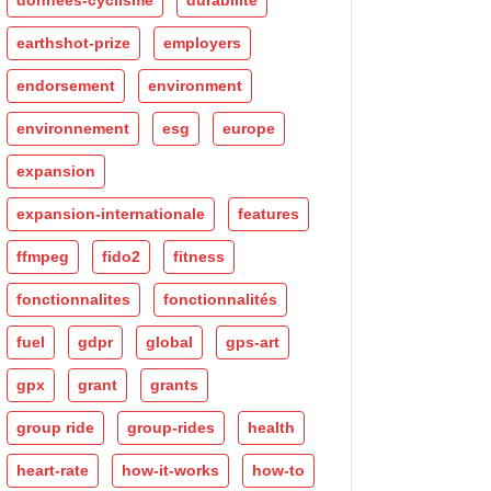
données-cyclisme
durabilité
earthshot-prize
employers
endorsement
environment
environnement
esg
europe
expansion
expansion-internationale
features
ffmpeg
fido2
fitness
fonctionnalites
fonctionnalités
fuel
gdpr
global
gps-art
gpx
grant
grants
group ride
group-rides
health
heart-rate
how-it-works
how-to