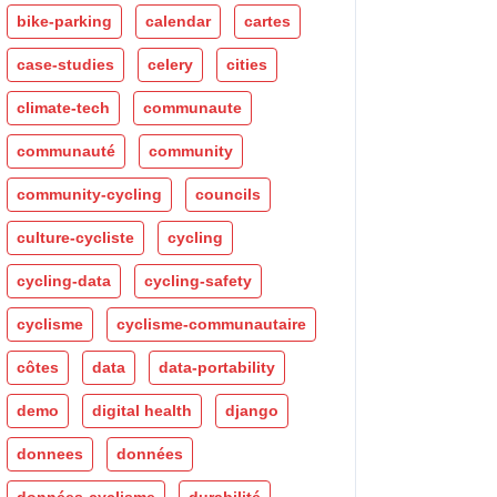
bike-parking
calendar
cartes
case-studies
celery
cities
climate-tech
communaute
communauté
community
community-cycling
councils
culture-cycliste
cycling
cycling-data
cycling-safety
cyclisme
cyclisme-communautaire
côtes
data
data-portability
demo
digital health
django
donnees
données