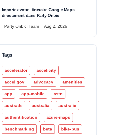
Importez votre itinéraire Google Maps
directement dans Party Onbici
Party Onbici Team
Aug 2, 2026
Tags
accelerator
accelicity
acceligov
advocacy
amenities
app
app-mobile
astn
austrade
australia
australie
authentification
azure-maps
benchmarking
beta
bike-bus