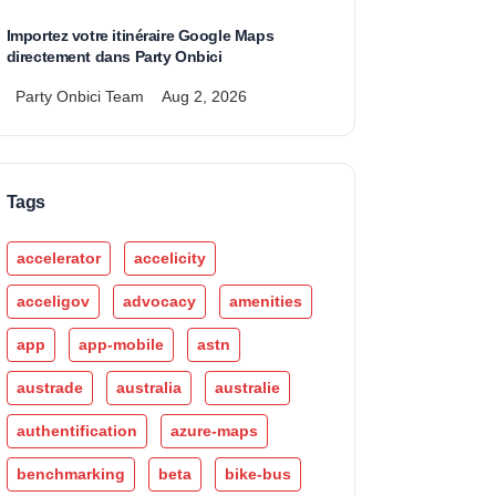
Importez votre itinéraire Google Maps
directement dans Party Onbici
Party Onbici Team
Aug 2, 2026
Tags
accelerator
accelicity
acceligov
advocacy
amenities
app
app-mobile
astn
austrade
australia
australie
authentification
azure-maps
benchmarking
beta
bike-bus