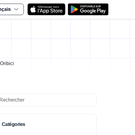
nçais
 Onbici
arch
Catégories