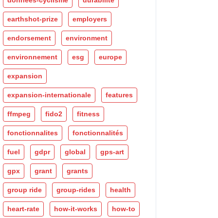
données-cyclisme
durabilité
earthshot-prize
employers
endorsement
environment
environnement
esg
europe
expansion
expansion-internationale
features
ffmpeg
fido2
fitness
fonctionnalites
fonctionnalités
fuel
gdpr
global
gps-art
gpx
grant
grants
group ride
group-rides
health
heart-rate
how-it-works
how-to