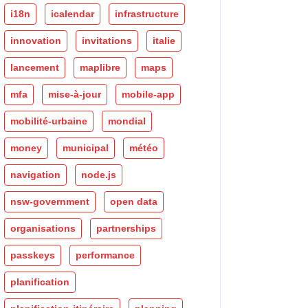
i18n
icalendar
infrastructure
innovation
invitations
italie
lancement
maplibre
maps
mfa
mise-à-jour
mobile-app
mobilité-urbaine
mondial
money
municipal
météo
navigation
node.js
nsw-government
open data
organisations
partnerships
passkeys
performance
planification