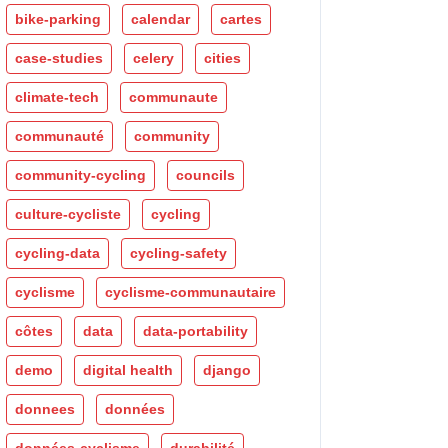
bike-parking
calendar
cartes
case-studies
celery
cities
climate-tech
communaute
communauté
community
community-cycling
councils
culture-cycliste
cycling
cycling-data
cycling-safety
cyclisme
cyclisme-communautaire
côtes
data
data-portability
demo
digital health
django
donnees
données