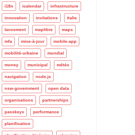
i18n
icalendar
infrastructure
innovation
invitations
italie
lancement
maplibre
maps
mfa
mise-à-jour
mobile-app
mobilité-urbaine
mondial
money
municipal
météo
navigation
node.js
nsw-government
open data
organisations
partnerships
passkeys
performance
planification