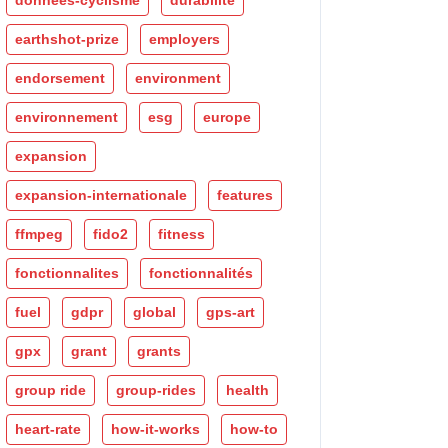
données-cyclisme
durabilité
earthshot-prize
employers
endorsement
environment
environnement
esg
europe
expansion
expansion-internationale
features
ffmpeg
fido2
fitness
fonctionnalites
fonctionnalités
fuel
gdpr
global
gps-art
gpx
grant
grants
group ride
group-rides
health
heart-rate
how-it-works
how-to