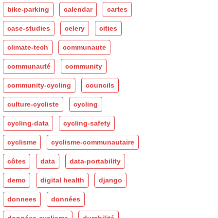
bike-parking
calendar
cartes
case-studies
celery
cities
climate-tech
communaute
communauté
community
community-cycling
councils
culture-cycliste
cycling
cycling-data
cycling-safety
cyclisme
cyclisme-communautaire
côtes
data
data-portability
demo
digital health
django
donnees
données