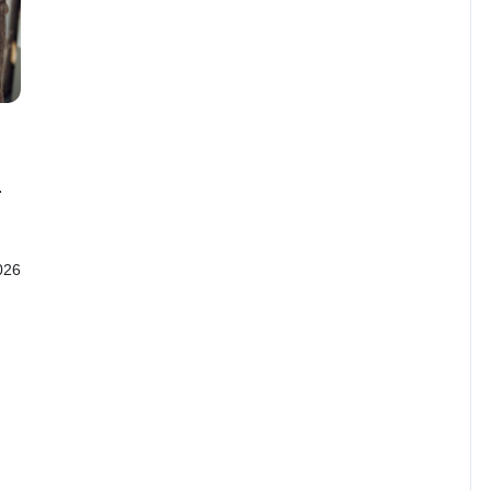
—
026