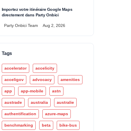
Importez votre itinéraire Google Maps
directement dans Party Onbici
Party Onbici Team
Aug 2, 2026
Tags
accelerator
accelicity
acceligov
advocacy
amenities
app
app-mobile
astn
austrade
australia
australie
authentification
azure-maps
benchmarking
beta
bike-bus