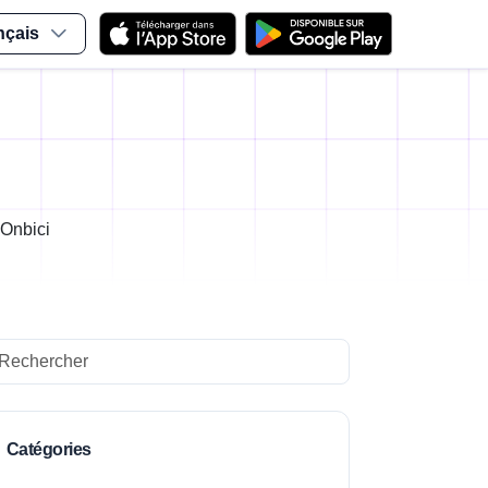
nçais
 Onbici
arch
Catégories