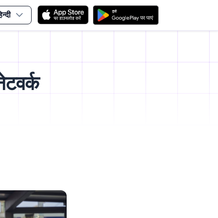
िन्दी
ेटवर्क