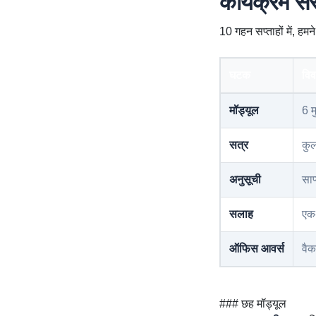
कार्यक्रम स
10 गहन सप्ताहों में, हमने
घटक
वि
मॉड्यूल
6 म
सत्र
कु
अनुसूची
साप
सलाह
एक-
ऑफिस आवर्स
वैक
### छह मॉड्यूल