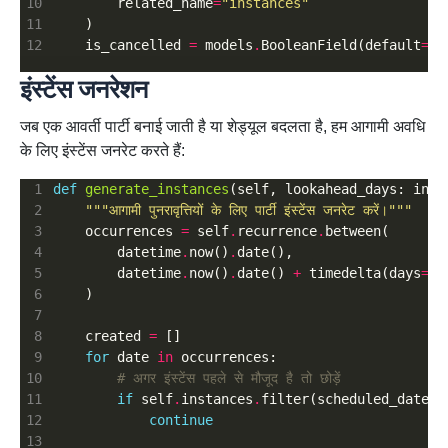
        related_name
=
"instances"
    is_cancelled 
=
 models
.
BooleanField(default
=
Fa
इंस्टेंस जनरेशन
जब एक आवर्ती पार्टी बनाई जाती है या शेड्यूल बदलता है, हम आगामी अवधि
के लिए इंस्टेंस जनरेट करते हैं:
def
generate_instances
(self, lookahead_days: int 
"""आगामी पुनरावृत्तियों के लिए पार्टी इंस्टेंस जनरेट करें।"""
    occurrences 
=
 self
.
recurrence
.
        datetime
.
now()
.
        datetime
.
now()
.
date() 
+
 timedelta(days
=
    created 
=
for
 date 
in
# अगर इंस्टेंस पहले से मौजूद है तो छोड़ें
if
 self
.
instances
.
filter(scheduled_date
=
d
continue