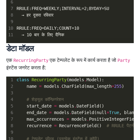
डेटा मॉडल
एक
एक टेम्पलेट के रूप में कार्य करता है जो
RecurringParty
Party
इंस्टेंस जनरेट करता है:
class
RecurringParty
(models
.
    name 
=
 models
.
CharField(max_length
=
255
# शेड्यूल कॉन्फ़िगरेशन
    start_date 
=
 models
.
    end_date 
=
 models
.
DateField(null
=
True
, blank
=
    max_occurrences 
=
 models
.
PositiveIntegerField
    recurrence 
=
 RecurrenceField()  
# RRULE पैटर्न
# टेम्पलेट फ़ील्ड (प्रत्येक इंस्टेंस में कॉपी)