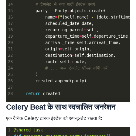
# टेम्पलेट से नया पार्टी इंस्टेंस बनाएं
        party 
=
 Party
.
objects
.
            name
=
f
"
{
self
.
name
}
 - 
{
date
.
strftime(
'
            scheduled_date
=
            recurring_parent
=
            departure_time
=
self
.
            arrival_time
=
self
.
            origin
=
self
.
            destination
=
self
.
            route
=
self
.
# ... अन्य टेम्पलेट फ़ील्ड कॉपी करें
        created
.
return
Celery Beat के साथ स्वचालित जनरेशन
एक दैनिक Celery टास्क इंस्टेंस को अप-टू-डेट रखता है:
@shared_task