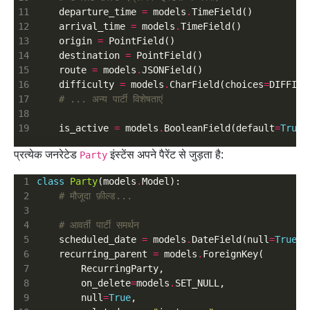
    departure_time 
=
 models
.
    arrival_time 
=
 models
.
    origin 
=
    destination 
=
    route 
=
 models
.
    difficulty 
=
 models
.
CharField(choices
=
# ... अन्य पार्टी विशेषताएं
    is_active 
=
 models
.
BooleanField(default
=
True
प्रत्येक जनरेटेड
इंस्टेंस अपने पैरेंट से जुड़ता है:
Party
class
Party
(models
.
# मौजूदा फ़ील्ड...
# आवर्ती पार्टी समर्थन
    scheduled_date 
=
 models
.
DateField(null
=
True
, 
    recurring_parent 
=
 models
.
        on_delete
=
models
.
        null
=
True