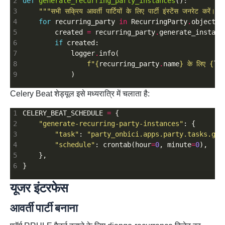
def
generate_recurring_party_instances
"""सभी सक्रिय आवर्ती पार्टियों के लिए पार्टी इंस्टेंस जनरेट करें।""
for
 recurring_party 
in
 RecurringParty
.
objects
.
        created 
=
 recurring_party
.
generate_instanc
if
            logger
.
f
"
{
recurring_party
.
name
}
 के लिए 
{
le
Celery Beat शेड्यूल इसे मध्यरात्रि में चलाता है:
CELERY_BEAT_SCHEDULE 
=
"generate-recurring-party-instances"
"task"
: 
"party_onbici.apps.party.tasks.gen
"schedule"
: crontab(hour
=
0
, minute
=
0
),  
# म
यूजर इंटरफेस
आवर्ती पार्टी बनाना