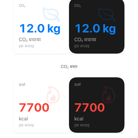
CO₂ बचत