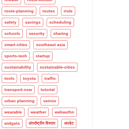
route-planning
routes
rrule
safety
savings
scheduling
schools
security
sharing
smart-cities
southeast asia
sports-tech
startup
sustainability
sustainable-cities
tools
toyota
traffic
transport-nsw
tutorial
urban planning
venice
wearable
weather
webauthn
widgets
अंतर्राष्ट्रीय विस्तार
अपडेट