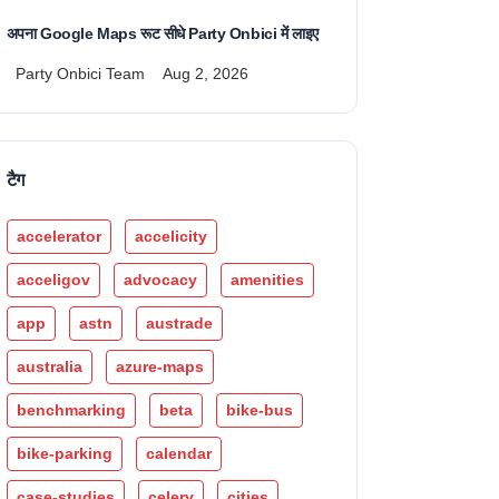
अपना Google Maps रूट सीधे Party Onbici में लाइए
Party Onbici Team
Aug 2, 2026
टैग
accelerator
accelicity
acceligov
advocacy
amenities
app
astn
austrade
australia
azure-maps
benchmarking
beta
bike-bus
bike-parking
calendar
case-studies
celery
cities