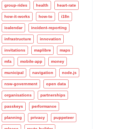
group-rides
health
heart-rate
how-it-works
how-to
i18n
icalendar
incident-reporting
infrastructure
innovation
invitations
maplibre
maps
mfa
mobile-app
money
municipal
navigation
node.js
nsw-government
open data
organisations
partnerships
passkeys
performance
planning
privacy
puppeteer
release
route-builder