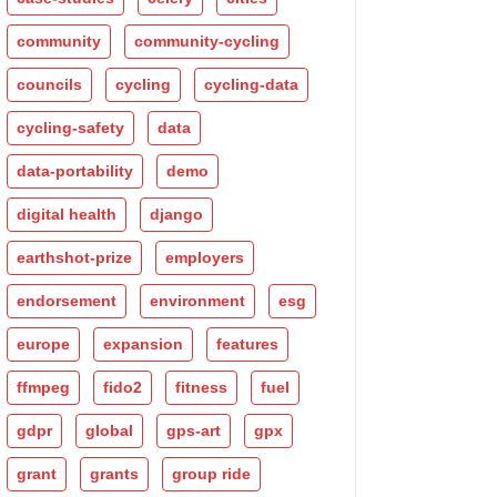
community
community-cycling
councils
cycling
cycling-data
cycling-safety
data
data-portability
demo
digital health
django
earthshot-prize
employers
endorsement
environment
esg
europe
expansion
features
ffmpeg
fido2
fitness
fuel
gdpr
global
gps-art
gpx
grant
grants
group ride