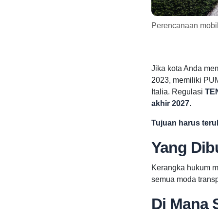
Perencanaan mobil
Jika kota Anda mem
2023, memiliki PU
Italia. Regulasi
TE
akhir 2027
.
Tujuan harus teruk
Yang Di
Kerangka hukum men
semua moda transpo
Di Mana 