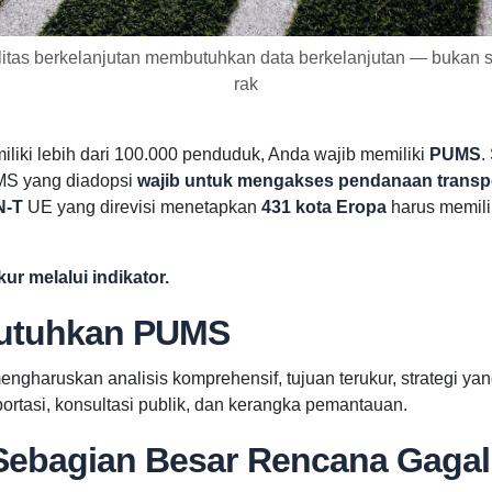
itas berkelanjutan membutuhkan data berkelanjutan — bukan 
rak
iliki lebih dari 100.000 penduduk, Anda wajib memiliki
PUMS
.
MS yang diadopsi
wajib untuk mengakses pendanaan transpo
N-T
UE yang direvisi menetapkan
431 kota Eropa
harus memil
ur melalui indikator.
butuhkan PUMS
gharuskan analisis komprehensif, tujuan terukur, strategi y
rtasi, konsultasi publik, dan kerangka pemantauan.
Sebagian Besar Rencana Gagal