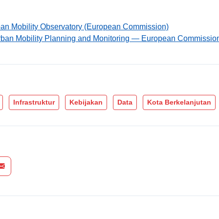
ban Mobility Observatory (European Commission)
rban Mobility Planning and Monitoring — European Commissi
Infrastruktur
Kebijakan
Data
Kota Berkelanjutan
acebook
 on LinkedIn
Share via Email