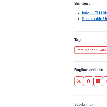
Sumber:
Italy — EU Ur
Sustainable U
Tag
Perencanaan Kota
Bagikan artikel ini
Share on Twitter
Share on F
Share
Sebelumnya