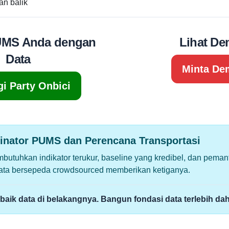
an balik
UMS Anda dengan
Lihat D
Data
Minta De
i Party Onbici
inator PUMS dan Perencana Transportasi
tuhkan indikator terukur, baseline yang kredibel, dan pema
Data bersepeda crowdsourced memberikan ketiganya.
ik data di belakangnya. Bangun fondasi data terlebih dah