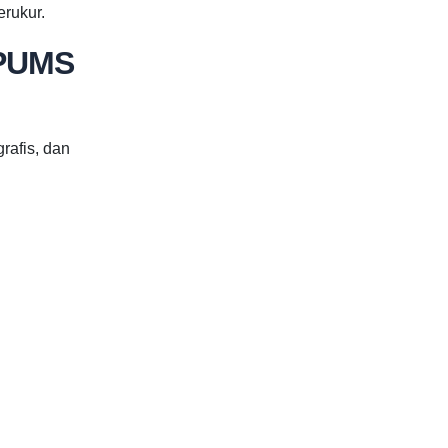
rukur.
 PUMS
rafis, dan