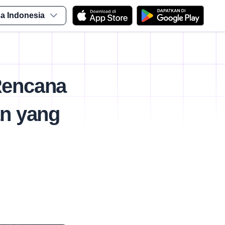
a Indonesia
encana
an yang