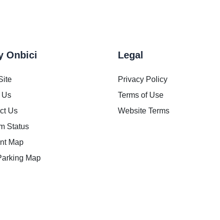
y Onbici
Legal
Site
Privacy Policy
 Us
Terms of Use
ct Us
Website Terms
m Status
ent Map
Parking Map