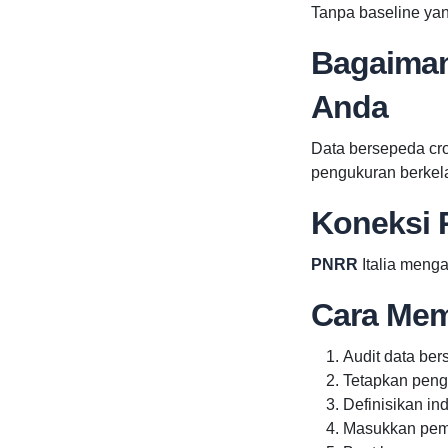
Tanpa baseline yan
Bagaiman
Anda
Data bersepeda cro
pengukuran berkela
Koneksi 
PNRR
Italia meng
Cara Mem
Audit data ber
Tetapkan peng
Definisikan ind
Masukkan pem