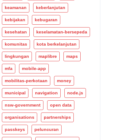
keamanan
keberlanjutan
kebijakan
kebugaran
kesehatan
keselamatan-bersepeda
komunitas
kota berkelanjutan
lingkungan
maplibre
maps
mfa
mobile-app
mobilitas-perkotaan
money
municipal
navigation
node.js
nsw-government
open data
organisations
partnerships
passkeys
peluncuran