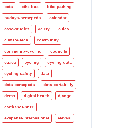
beta
bike-bus
bike-parking
budaya-bersepeda
calendar
case-studies
celery
cities
climate-tech
community
community-cycling
councils
cuaca
cycling
cycling-data
cycling-safety
data
data-bersepeda
data-portability
demo
digital health
django
earthshot-prize
ekspansi-internasional
elevasi