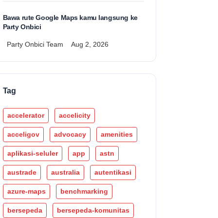
Bawa rute Google Maps kamu langsung ke
Party Onbici
Party Onbici Team
Aug 2, 2026
Tag
accelerator
accelicity
acceligov
advocacy
amenities
aplikasi-seluler
app
astn
austrade
australia
autentikasi
azure-maps
benchmarking
bersepeda
bersepeda-komunitas