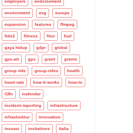
employers
endorsement
environment
esg
europe
expansion
features
ffmpeg
fido2
fitness
fitur
fuel
gaya hidup
gdpr
global
gps-art
gpx
grant
grants
group ride
group-rides
health
heart-rate
how-it-works
how-to
i18n
icalendar
incident-reporting
infrastructure
infrastruktur
innovation
inovasi
invitations
italia