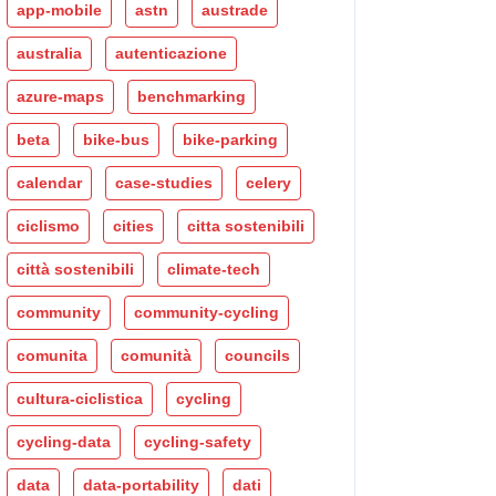
app-mobile
astn
austrade
australia
autenticazione
azure-maps
benchmarking
beta
bike-bus
bike-parking
calendar
case-studies
celery
ciclismo
cities
citta sostenibili
città sostenibili
climate-tech
community
community-cycling
comunita
comunità
councils
cultura-ciclistica
cycling
cycling-data
cycling-safety
data
data-portability
dati