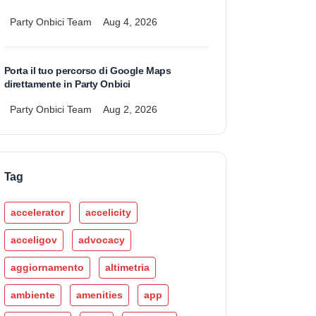
Party Onbici Team
Aug 4, 2026
Porta il tuo percorso di Google Maps
direttamente in Party Onbici
Party Onbici Team
Aug 2, 2026
Tag
accelerator
accelicity
acceligov
advocacy
aggiornamento
altimetria
ambiente
amenities
app