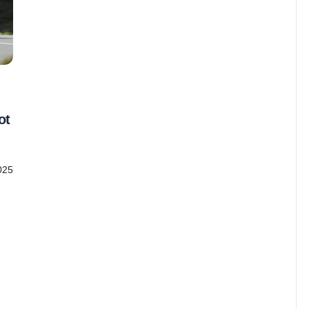
ot
025