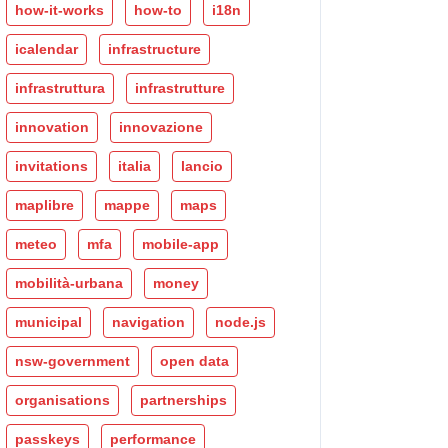
how-it-works
how-to
i18n
icalendar
infrastructure
infrastruttura
infrastrutture
innovation
innovazione
invitations
italia
lancio
maplibre
mappe
maps
meteo
mfa
mobile-app
mobilità-urbana
money
municipal
navigation
node.js
nsw-government
open data
organisations
partnerships
passkeys
performance