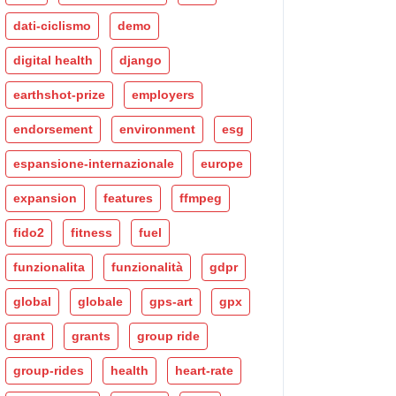
dati-ciclismo
demo
digital health
django
earthshot-prize
employers
endorsement
environment
esg
espansione-internazionale
europe
expansion
features
ffmpeg
fido2
fitness
fuel
funzionalita
funzionalità
gdpr
global
globale
gps-art
gpx
grant
grants
group ride
group-rides
health
heart-rate