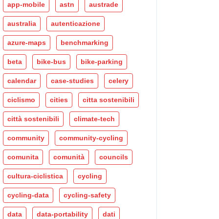
app-mobile
astn
austrade
australia
autenticazione
azure-maps
benchmarking
beta
bike-bus
bike-parking
calendar
case-studies
celery
ciclismo
cities
citta sostenibili
città sostenibili
climate-tech
community
community-cycling
comunita
comunità
councils
cultura-ciclistica
cycling
cycling-data
cycling-safety
data
data-portability
dati