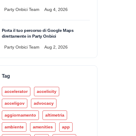
Party Onbici Team
Aug 4, 2026
Porta il tuo percorso di Google Maps
direttamente in Party Onbici
Party Onbici Team
Aug 2, 2026
Tag
accelerator
accelicity
acceligov
advocacy
aggiornamento
altimetria
ambiente
amenities
app