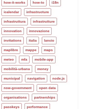
how-it-works
how-to
i18n
icalendar
infrastructure
infrastruttura
infrastrutture
innovation
innovazione
invitations
italia
lancio
maplibre
mappe
maps
meteo
mfa
mobile-app
mobilità-urbana
money
municipal
navigation
node.js
nsw-government
open data
organisations
partnerships
passkeys
performance