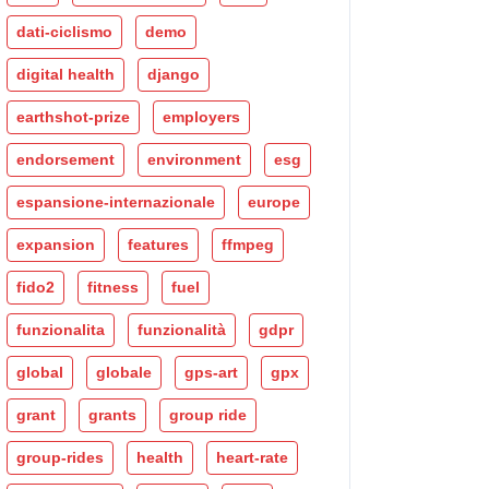
dati-ciclismo
demo
digital health
django
earthshot-prize
employers
endorsement
environment
esg
espansione-internazionale
europe
expansion
features
ffmpeg
fido2
fitness
fuel
funzionalita
funzionalità
gdpr
global
globale
gps-art
gpx
grant
grants
group ride
group-rides
health
heart-rate