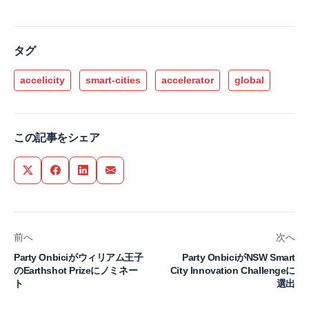
タグ
accelicity
smart-cities
accelerator
global
この記事をシェア
Share on Twitter
Share on Facebook
Share on LinkedIn
Share via Email
前へ
次へ
Party Onbiciがウィリアム王子
Party OnbiciがNSW Smart
のEarthshot Prizeにノミネー
City Innovation Challengeに
ト
選出