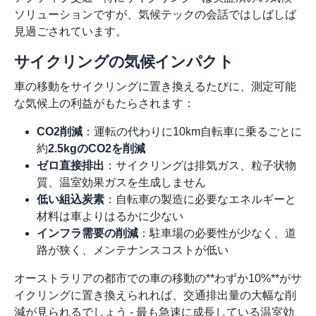
ソリューションですが、気候テックの会話ではしばしば
見過ごされています。
サイクリングの気候インパクト
車の移動をサイクリングに置き換えるたびに、測定可能
な気候上の利益がもたらされます：
CO2削減
：運転の代わりに10km自転車に乗るごとに
約
2.5kgのCO2を削減
ゼロ直接排出
：サイクリングは排気ガス、粒子状物
質、温室効果ガスを生成しません
低い組込炭素
：自転車の製造に必要なエネルギーと
材料は車よりはるかに少ない
インフラ需要の削減
：駐車場の必要性が少なく、道
路が狭く、メンテナンスコストが低い
オーストラリアの都市での車の移動の**わずか10%**がサ
イクリングに置き換えられれば、交通排出量の大幅な削
減が見られるでしょう - 最も急速に成長している温室効