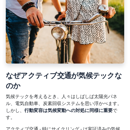
なぜアクティブ交通が気候テックな
のか
気候テックを考えるとき、人々はしばしば太陽光パネ
ル、電気自動車、炭素回収システムを思い浮かべます。
しかし、
行動変容は気候変動への対処に同様に重要
で
す。
アクティブ交通 - 特にサイクリング - は実証済みの気候