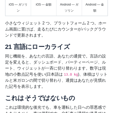
iOS — ガソリ
iOS — 金額
Android — ガ
Android — 金
ン
ソリン
額
小さなウィジェット 2 つ、プラットフォーム 2 つ。ホー
ム画面に置けば、走るたびにカウンターがバックグラウ
ンドで更新されます。
21 言語にローカライズ
同じ機能を、あなたの言語、あなたの通貨で。言語の設
定を変えると、ダッシュボード、パーティーページ、ル
ート、ウィジェットが一斉に切り替わります。数字は現
地の小数点記号を使い(日本語は
)、体積はリット
13.0 kg
ルと米ガロンの間で切り替わり、通貨はあなたが見慣れ
た記号を表示します。
これは
そうではない
もの
これは環境的な後光でも、車を運転した日への罪悪感で