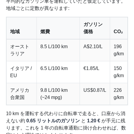
平均的なガソリン車を運転していたと仮定しています。
地域ごとに定数が異なります:
ガソリン
地域
燃費
価格
CO₂
オースト
8.5 L/100 km
A$2.10/L
196
ラリア
g/km
イタリア /
6.5 L/100 km
€1.85/L
150
EU
g/km
アメリカ
9.8 L/100 km
US$0.87/L
226
合衆国
(~24 mpg)
g/km
10 km を運転する代わりに自転車で走ると、口座から消
えない約
0.65 リットルのガソリン
と
1.20 €
が手元に残
ります。これを 1 年の自転車通勤に掛け合わせれば、数