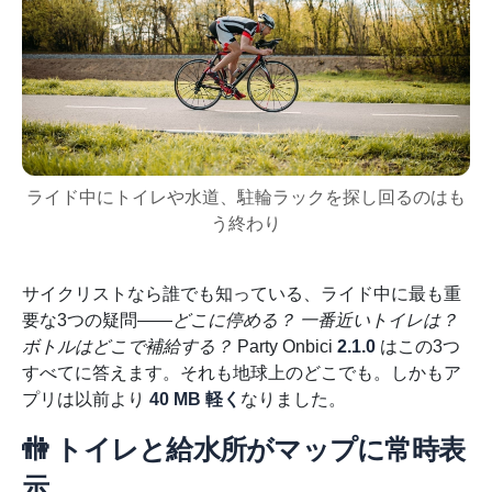
ライド中にトイレや水道、駐輪ラックを探し回るのはも
う終わり
サイクリストなら誰でも知っている、ライド中に最も重
要な3つの疑問——
どこに停める？ 一番近いトイレは？
ボトルはどこで補給する？
Party Onbici
2.1.0
はこの3つ
すべてに答えます。それも地球上のどこでも。しかもア
プリは以前より
40 MB 軽く
なりました。
🚻 トイレと給水所がマップに常時表
示