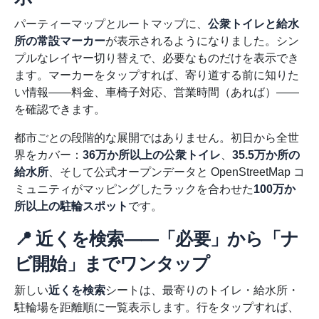
パーティーマップとルートマップに、
公衆トイレと給水
所の常設マーカー
が表示されるようになりました。シン
プルなレイヤー切り替えで、必要なものだけを表示でき
ます。マーカーをタップすれば、寄り道する前に知りた
い情報——料金、車椅子対応、営業時間（あれば）——
を確認できます。
都市ごとの段階的な展開ではありません。初日から全世
界をカバー：
36万か所以上の公衆トイレ
、
35.5万か所の
給水所
、そして公式オープンデータと OpenStreetMap コ
ミュニティがマッピングしたラックを合わせた
100万か
所以上の駐輪スポット
です。
📍 近くを検索——「必要」から「ナ
ビ開始」までワンタップ
新しい
近くを検索
シートは、最寄りのトイレ・給水所・
駐輪場を距離順に一覧表示します。行をタップすれば、