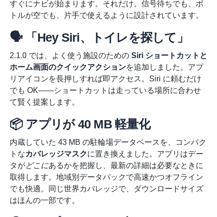
すぐにナビが始まります。それだけ。信号待ちでも、ボ
トルが空でも、片手で使えるように設計されています。
🗣️ 「Hey Siri、トイレを探して」
2.1.0 では、よく使う施設のための
Siri ショートカットと
ホーム画面のクイックアクション
を追加しました。アプ
リアイコンを長押しすれば即アクセス。Siri に頼むだけ
でも OK——ショートカットは走っている場所に合わせ
て賢く提案します。
📦 アプリが 40 MB 軽量化
内蔵していた 43 MB の駐輪場データベースを、コンパク
トな
カバレッジマスク
に置き換えました。アプリはデー
タが
どこに
あるかを把握し、最新の詳細は必要なときに
取得します。地域別データパックで高速かつオフライン
でも快適。同じ世界カバレッジで、ダウンロードサイズ
はほんの一部です。