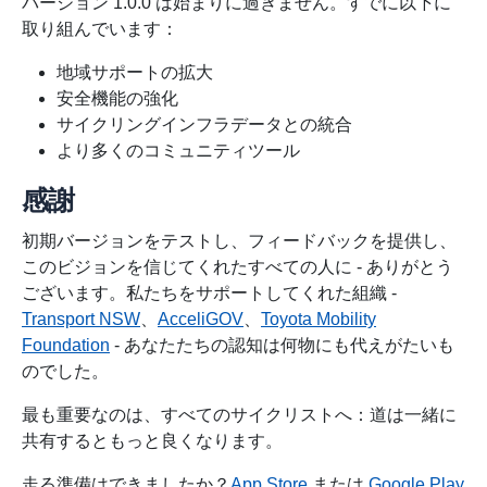
バージョン 1.0.0 は始まりに過ぎません。すでに以下に
取り組んでいます：
地域サポートの拡大
安全機能の強化
サイクリングインフラデータとの統合
より多くのコミュニティツール
感謝
初期バージョンをテストし、フィードバックを提供し、
このビジョンを信じてくれたすべての人に - ありがとう
ございます。私たちをサポートしてくれた組織 -
Transport NSW
、
AcceliGOV
、
Toyota Mobility
Foundation
- あなたたちの認知は何物にも代えがたいも
のでした。
最も重要なのは、すべてのサイクリストへ：道は一緒に
共有するともっと良くなります。
走る準備はできましたか？
App Store
または
Google Play