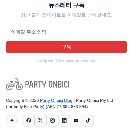
뉴스레터 구독
최신 글과 업데이트를 이메일로 받아보세요.
Email
구독
No spam. Unsubscribe anytime.
Copyright © 2026
Party Onbici Blog
| Party Onbici Pty Ltd
(formerly Bike Party) (ABN 77 684 853 594)
테마 전환
Facebook
Twitter-X
Instagram
Linkedin
Youtube
Tiktok