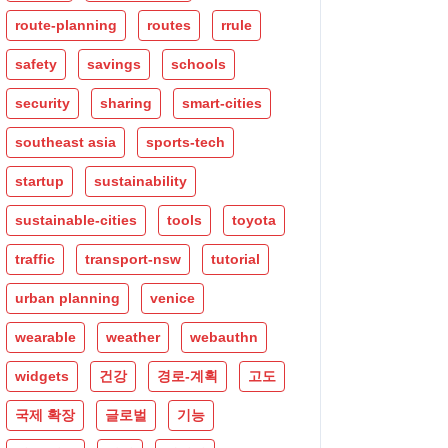
route-planning
routes
rrule
safety
savings
schools
security
sharing
smart-cities
southeast asia
sports-tech
startup
sustainability
sustainable-cities
tools
toyota
traffic
transport-nsw
tutorial
urban planning
venice
wearable
weather
webauthn
widgets
건강
경로-계획
고도
국제 확장
글로벌
기능