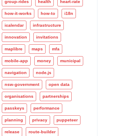
group-rides
health
heart-rate
how-it-works
how-to
i18n
icalendar
infrastructure
innovation
invitations
maplibre
maps
mfa
mobile-app
money
municipal
navigation
node.js
nsw-government
open data
organisations
partnerships
passkeys
performance
planning
privacy
puppeteer
release
route-builder