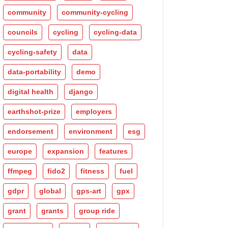
community
community-cycling
councils
cycling
cycling-data
cycling-safety
data
data-portability
demo
digital health
django
earthshot-prize
employers
endorsement
environment
esg
europe
expansion
features
ffmpeg
fido2
fitness
fuel
gdpr
global
gps-art
gpx
grant
grants
group ride