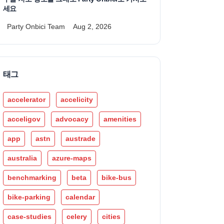
세요
Party Onbici Team
Aug 2, 2026
태그
accelerator
accelicity
acceligov
advocacy
amenities
app
astn
austrade
australia
azure-maps
benchmarking
beta
bike-bus
bike-parking
calendar
case-studies
celery
cities