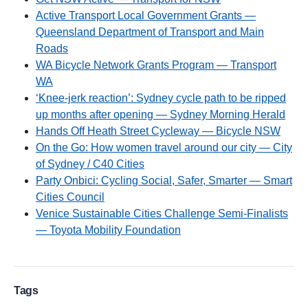
Active Transport Local Government Grants —
Queensland Department of Transport and Main
Roads
WA Bicycle Network Grants Program — Transport
WA
‘Knee-jerk reaction’: Sydney cycle path to be ripped
up months after opening — Sydney Morning Herald
Hands Off Heath Street Cycleway — Bicycle NSW
On the Go: How women travel around our city — City
of Sydney / C40 Cities
Party Onbici: Cycling Social, Safer, Smarter — Smart
Cities Council
Venice Sustainable Cities Challenge Semi-Finalists
— Toyota Mobility Foundation
Tags