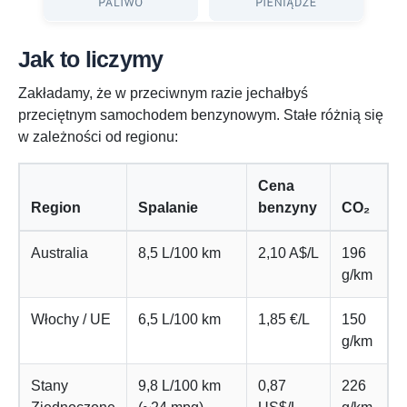
Jak to liczymy
Zakładamy, że w przeciwnym razie jechałbyś
przeciętnym samochodem benzynowym. Stałe różnią się
w zależności od regionu:
Cena
Region
Spalanie
benzyny
CO₂
Australia
8,5 L/100 km
2,10 A$/L
196
g/km
Włochy / UE
6,5 L/100 km
1,85 €/L
150
g/km
Stany
9,8 L/100 km
0,87
226