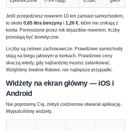
Zjednoczone
(~24 mpg)
US$/L
g/km
Jeśli przejedziesz rowerem 10 km zamiast samochodem,
to około
0,65 litra benzyny
i
1,20 €
, które nie znikają z
konta. Pomnożone przez rok dojazdów rowerem, liczby
przestają być teoretyczne.
Liczby są celowo zachowawcze. Prawdziwe samochody
stoją na biegu jałowym w korkach. Prawdziwe ceny
skaczą wtedy, gdy najbardziej musisz zatankować.
Wzięliśmy średnie flotowe, nie najlepsze przypadki.
Widżety na ekran główny — iOS i
Android
Nie poprosimy Cię, żebyś codziennie otwierał aplikację.
Wypuściliśmy widżety.