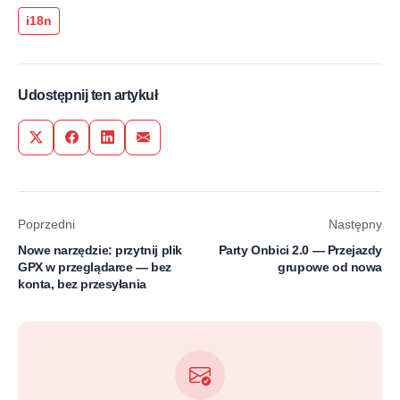
i18n
Udostępnij ten artykuł
Share on Twitter
Share on Facebook
Share on LinkedIn
Share via Email
Poprzedni
Następny
Nowe narzędzie: przytnij plik
Party Onbici 2.0 — Przejazdy
GPX w przeglądarce — bez
grupowe od nowa
konta, bez przesyłania