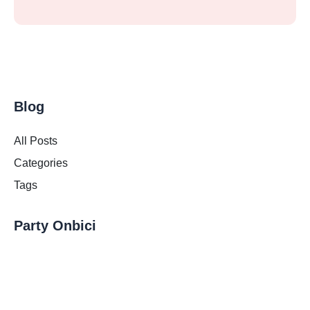
Blog
All Posts
Categories
Tags
Party Onbici
Main Site
About Us
Contact Us