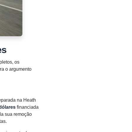
es
letos, os
ara o argumento
eparada na Heath
 dólares
financiada
la sua remoção
tas.