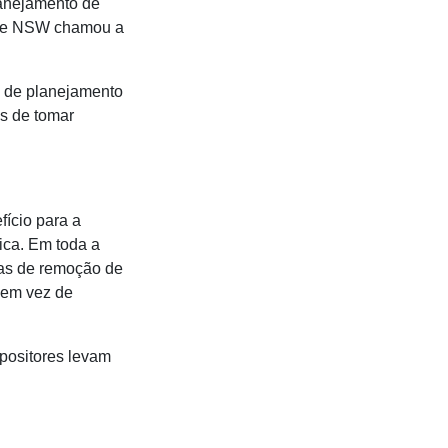
anejamento de
ycle NSW chamou a
o de planejamento
es de tomar
ício para a
tica. Em toda a
mas de remoção de
o em vez de
positores levam