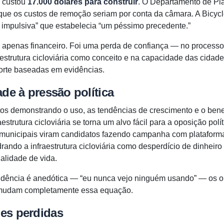
a custou
17.000 dólares para construir
. O Departamento de Pl
que os custos de remoção seriam por conta da câmara. A Bic
 impulsiva” que estabelecia “um péssimo precedente.”
oi apenas financeiro. Foi uma perda de confiança — no process
aestrutura cicloviária como conceito e na capacidade das cidad
orte baseadas em evidências.
ade à pressão política
s demonstrando o uso, as tendências de crescimento e o benef
estrutura cicloviária se torna um alvo fácil para a oposição polí
s municipais viram candidatos fazendo campanha com platafor
rando a infraestrutura cicloviária como desperdício de dinheir
alidade de vida.
idência é anedótica — “eu nunca vejo ninguém usando” — os o
mudam completamente essa equação.
es perdidas