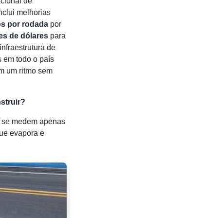
cional de
nclui melhorias
es por rodada
por
es de dólares
para
infraestrutura de
s em todo o país
 em um ritmo sem
struir?
não se medem apenas
que evapora e