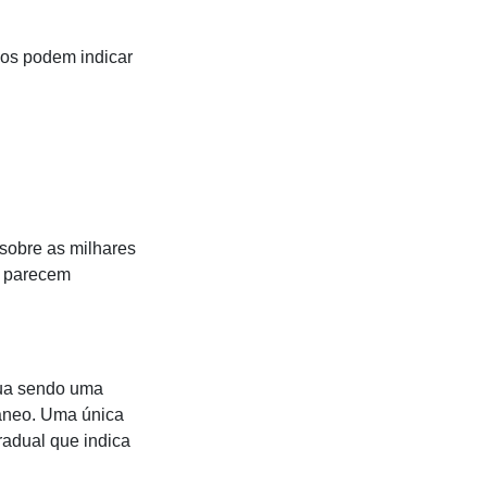
cos podem indicar
sobre as milhares
e parecem
nua sendo uma
tâneo. Uma única
radual que indica