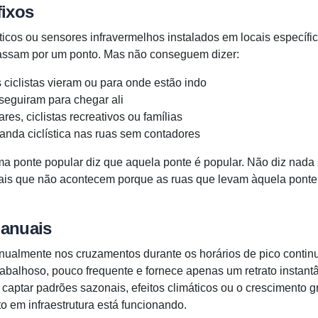
fixos
icos ou sensores infravermelhos instalados em locais específi
passam por um ponto. Mas não conseguem dizer:
ciclistas vieram ou para onde estão indo
 seguiram para chegar ali
es, ciclistas recreativos ou famílias
nda ciclística nas ruas sem contadores
 ponte popular diz que aquela ponte é popular. Não diz nada 
iais que não acontecem porque as ruas que levam àquela pont
anuais
anualmente nos cruzamentos durante os horários de pico conti
rabalhoso, pouco frequente e fornece apenas um retrato instan
captar padrões sazonais, efeitos climáticos ou o crescimento g
o em infraestrutura está funcionando.