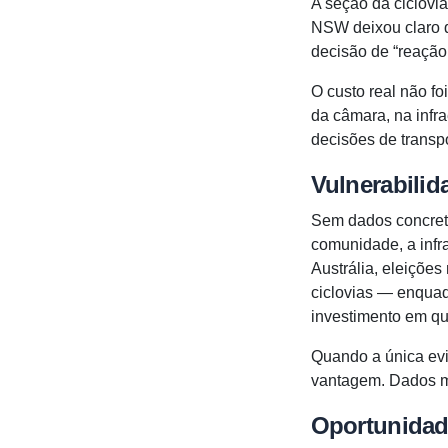
A seção da ciclovi
NSW deixou claro 
decisão de “reação
O custo real não f
da câmara, na infr
decisões de transp
Vulnerabilid
Sem dados concreto
comunidade, a infra
Austrália, eleiçõe
ciclovias — enquad
investimento em qu
Quando a única ev
vantagem. Dados 
Oportunidad