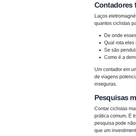
Contadores 
Laços eletromagnét
quantos ciclistas 
De onde esses 
Qual rota eles
Se são pendular
Como é a dema
Um contador em uma
de viagens potenc
inseguras.
Pesquisas m
Contar ciclistas m
prática comum. É t
pesquisa pode não 
que um investiment