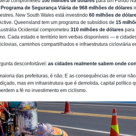
ederal comprometeu
100 milhões de dólares
para um Fundo Na
O
Programa de Segurança Viária de 968 milhões de dólares
i
edestres. New South Wales está investindo
60 milhões de dólar
ctive. Queensland tem um programa de subsídios de
15 milhõ
A Austrália Ocidental comprometeu
310 milhões de dólares
para 
mo. Cada estado e território tem verbas disponíveis — e cidade
iclovias, caminhos compartilhados e infraestrutura cicloviária
rgunta desconfortável:
as cidades realmente sabem onde con
 maioria das prefeituras, é não. E as consequências de errar 
içado, mas em infraestrutura que é demolida, capital político 
rdem a fé no investimento em ciclismo.