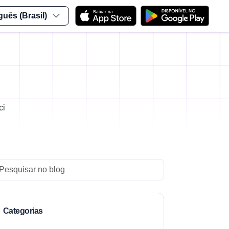
guês (Brasil)
ci
arch
Categorias