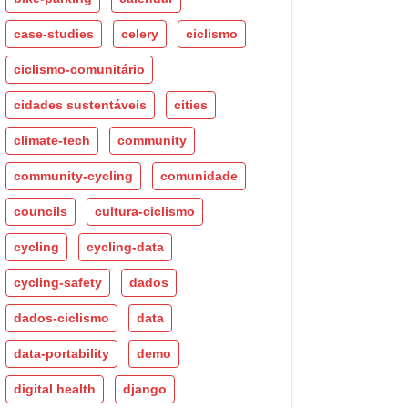
case-studies
celery
ciclismo
ciclismo-comunitário
cidades sustentáveis
cities
climate-tech
community
community-cycling
comunidade
councils
cultura-ciclismo
cycling
cycling-data
cycling-safety
dados
dados-ciclismo
data
data-portability
demo
digital health
django