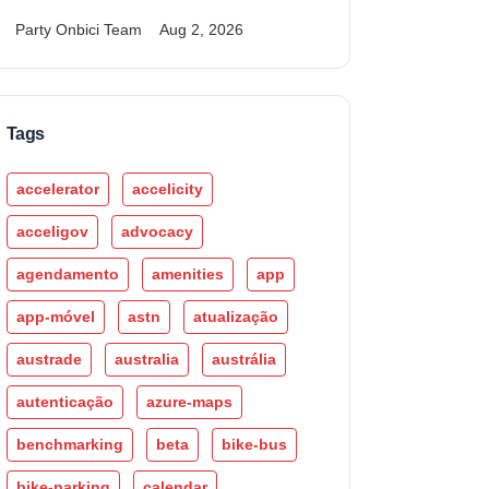
Party Onbici Team
Aug 2, 2026
Tags
accelerator
accelicity
acceligov
advocacy
agendamento
amenities
app
app-móvel
astn
atualização
austrade
australia
austrália
autenticação
azure-maps
benchmarking
beta
bike-bus
bike-parking
calendar