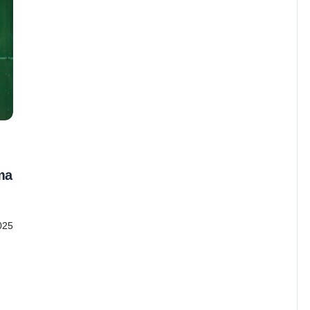
ma
025