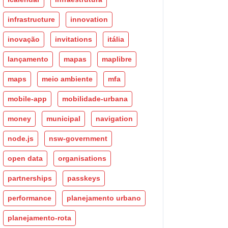
infrastructure
innovation
inovação
invitations
itália
lançamento
mapas
maplibre
maps
meio ambiente
mfa
mobile-app
mobilidade-urbana
money
municipal
navigation
node.js
nsw-government
open data
organisations
partnerships
passkeys
performance
planejamento urbano
planejamento-rota