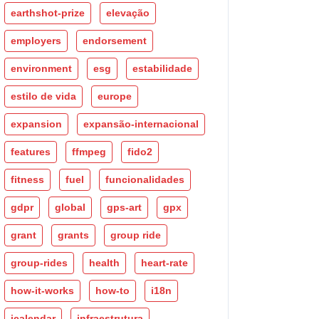
earthshot-prize
elevação
employers
endorsement
environment
esg
estabilidade
estilo de vida
europe
expansion
expansão-internacional
features
ffmpeg
fido2
fitness
fuel
funcionalidades
gdpr
global
gps-art
gpx
grant
grants
group ride
group-rides
health
heart-rate
how-it-works
how-to
i18n
icalendar
infraestrutura