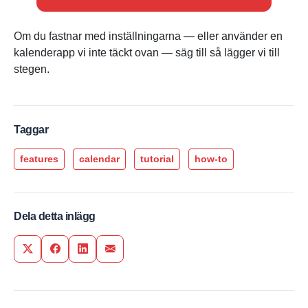
Om du fastnar med inställningarna — eller använder en
kalenderapp vi inte täckt ovan — säg till så lägger vi till
stegen.
Taggar
features
calendar
tutorial
how-to
Dela detta inlägg
Share on Twitter
Share on Facebook
Share on LinkedIn
Share via Email