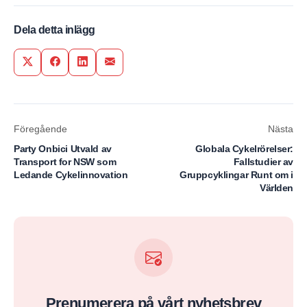
Dela detta inlägg
Share on Twitter
Share on Facebook
Share on LinkedIn
Share via Email
Föregående
Nästa
Party Onbici Utvald av
Globala Cykelrörelser:
Transport for NSW som
Fallstudier av
Ledande Cykelinnovation
Gruppcyklingar Runt om i
Världen
Prenumerera på vårt nyhetsbrev