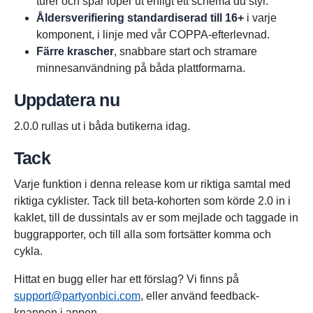
turer och spår löper ut enligt ett schema du styr.
Åldersverifiering standardiserad till 16+
i varje
komponent, i linje med vår COPPA-efterlevnad.
Färre krascher
, snabbare start och stramare
minnesanvändning på båda plattformarna.
Uppdatera nu
2.0.0 rullas ut i båda butikerna idag.
Tack
Varje funktion i denna release kom ur riktiga samtal med
riktiga cyklister. Tack till beta-kohorten som körde 2.0 in i
kaklet, till de dussintals av er som mejlade och taggade in
buggrapporter, och till alla som fortsätter komma och
cykla.
Hittat en bugg eller har ett förslag? Vi finns på
support@partyonbici.com
, eller använd feedback-
knappen i appen.