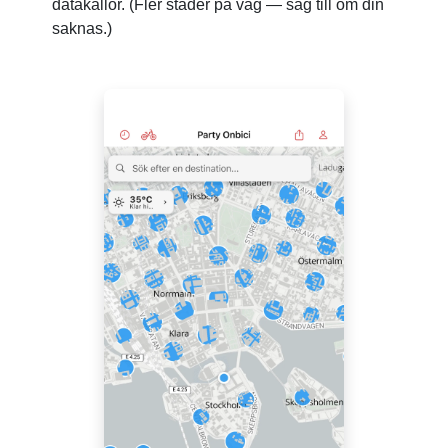
datakällor. (Fler städer på väg — säg till om din
saknas.)