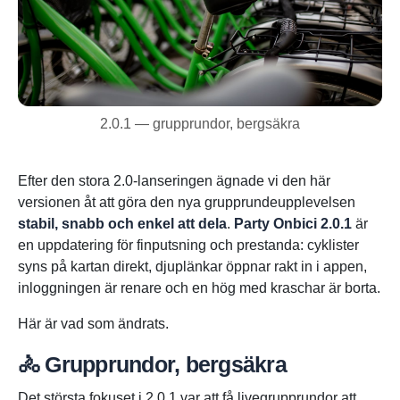
2.0.1 — grupprundor, bergsäkra
Efter den stora 2.0-lanseringen ägnade vi den här
versionen åt att göra den nya grupprundeupplevelsen
stabil, snabb och enkel att dela
.
Party Onbici 2.0.1
är
en uppdatering för finputsning och prestanda: cyklister
syns på kartan direkt, djuplänkar öppnar rakt in i appen,
inloggningen är renare och en hög med kraschar är borta.
Här är vad som ändrats.
🚴 Grupprundor, bergsäkra
Det största fokuset i 2.0.1 var att få livegrupprundor att