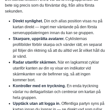
bete sig precis som du förväntar dig, från allra första
sekunden.
Direkt synlighet.
Din och allas position visas nu på
kartan direkt — inget mer väntande på den första
serveruppdateringen innan du kan se gruppen.
Skarpare, upprätta avatarer.
Cyklisternas
profilbilder förblir skarpa och vänder rätt; en separat
pil följer din riktning så att du alltid vet åt vilket håll du
är vänd.
Radar utanför skärmen.
När en lagkamrat cyklar
utanför kanten av din vy visar en indikator vid
skärmkanten var de befinner sig, så att ingen
kommer bort.
Kontroller med en tryckning.
En enda tryckning
växlar nu deltagarlistan och centrerar om kartan på
hela gruppen.
Upptäck utan att logga in.
Offentliga partyn syns på
kartan innan du loggar in — se direkt vad som rullar