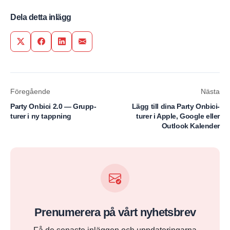
Dela detta inlägg
Share on Twitter
Share on Facebook
Share on LinkedIn
Share via Email
Föregående
Nästa
Party Onbici 2.0 — Grupp­
Lägg till dina Party Onbici-
turer i ny tappning
turer i Apple, Google eller
Outlook Kalender
Prenumerera på vårt nyhetsbrev