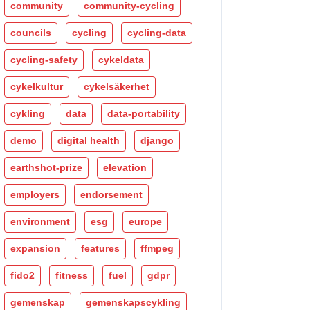
community
community-cycling
councils
cycling
cycling-data
cycling-safety
cykeldata
cykelkultur
cykelsäkerhet
cykling
data
data-portability
demo
digital health
django
earthshot-prize
elevation
employers
endorsement
environment
esg
europe
expansion
features
ffmpeg
fido2
fitness
fuel
gdpr
gemenskap
gemenskapscykling