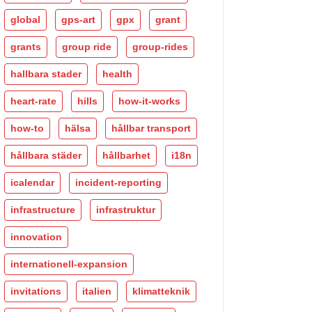
global
gps-art
gpx
grant
grants
group ride
group-rides
hallbara stader
health
heart-rate
hills
how-it-works
how-to
hälsa
hållbar transport
hållbara städer
hållbarhet
i18n
icalendar
incident-reporting
infrastructure
infrastruktur
innovation
internationell-expansion
invitations
italien
klimatteknik