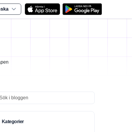
nska
apen
arch
Kategorier