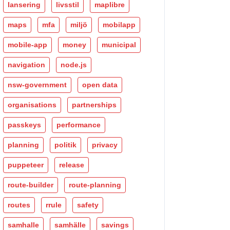
lansering
livsstil
maplibre
maps
mfa
miljö
mobilapp
mobile-app
money
municipal
navigation
node.js
nsw-government
open data
organisations
partnerships
passkeys
performance
planning
politik
privacy
puppeteer
release
route-builder
route-planning
routes
rrule
safety
samhalle
samhälle
savings