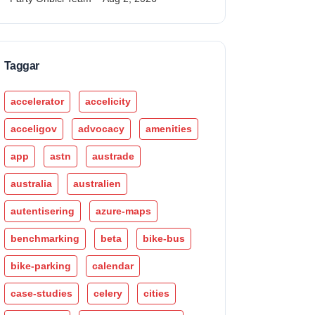
Taggar
accelerator
accelicity
acceligov
advocacy
amenities
app
astn
austrade
australia
australien
autentisering
azure-maps
benchmarking
beta
bike-bus
bike-parking
calendar
case-studies
celery
cities