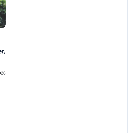
r,
026