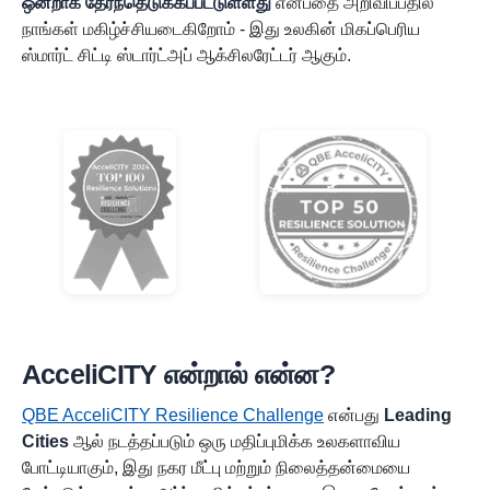
ஒன்றாக தேர்ந்தெடுக்கப்பட்டுள்ளது
என்பதை அறிவிப்பதில்
நாங்கள் மகிழ்ச்சியடைகிறோம் - இது உலகின் மிகப்பெரிய
ஸ்மார்ட் சிட்டி ஸ்டார்ட்அப் ஆக்சிலரேட்டர் ஆகும்.
AcceliCITY என்றால் என்ன?
QBE AcceliCITY Resilience Challenge
என்பது
Leading
Cities
ஆல் நடத்தப்படும் ஒரு மதிப்புமிக்க உலகளாவிய
போட்டியாகும், இது நகர மீட்பு மற்றும் நிலைத்தன்மையை