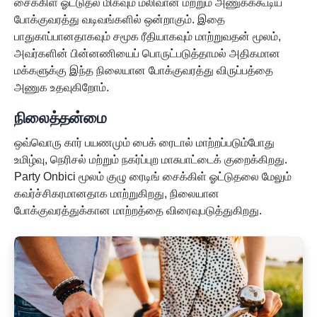
சைக்கிள் ஓட்டுதல் மிகவும் மலிவான மற்றும் அணுகக்கூடிய
போக்குவரத்து வடிவங்களில் ஒன்றாகும். இதை
பாதுகாப்பானதாகவும் சமூக ரீதியாகவும் மாற்றுவதன் மூலம்,
அவர்களின் பின்னணியைப் பொருட்படுத்தாமல் அதிகமான
மக்களுக்கு இந்த நிலையான போக்குவரத்து விருப்பத்தை
அணுக உதவுகிறோம்.
நிலைத்தன்மை
ஒவ்வொரு கார் பயணமும் பைக் ரைடால் மாற்றப்படும்போது
உமிழ்வு, நெரிசல் மற்றும் நகர்ப்புற மாசுபாட்டைக் குறைக்கிறது.
Party Onbici மூலம் குழு ரைடிங் சைக்கிள் ஓட்டுதலை மேலும்
கவர்ச்சிகரமானதாக மாற்றுகிறது, நிலையான
போக்குவரத்துக்கான மாற்றத்தை விரைவுபடுத்துகிறது.