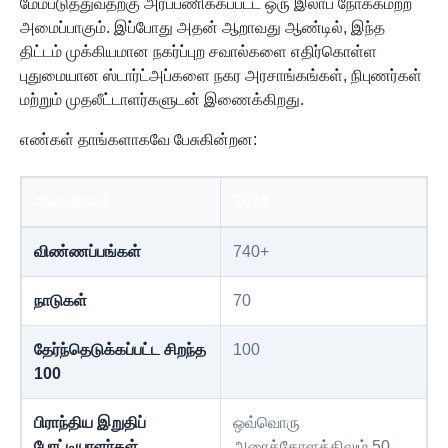
மேம்படுத்துவதற்கு அர்ப்பணிக்கப்பட்ட ஒரு இலாப நோக்கமற்ற
அமைப்பாகும். இப்போது அதன் ஆறாவது ஆண்டில், இந்த
திட்டம் முக்கியமான நகர்ப்புற சவால்களை எதிர்கொள்ள
புதுமையான ஸ்டார்ட்அப்களை நகர அரசாங்கங்கள், நிபுணர்கள்
மற்றும் முதலீட்டாளர்களுடன் இணைக்கிறது.
எண்கள் தாங்களாகவே பேசுகின்றன:
அளவுகோல்
2024
விண்ணப்பங்கள்
740+
நாடுகள்
70
தேர்ந்தெடுக்கப்பட்ட சிறந்த
100
100
பிராந்திய இறுதிப்
ஒவ்வொரு
போட்டியாளர்கள்
அரைக்கோளத்திலும் 50