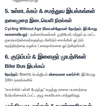
அணுகக்கூடியது
5. உள்ளடக்கம் & சமத்துவ இயக்கங்கள்
தலைமுறை இடைவெளி நிரல்கள்
Cycling Without Age (கோபன்ஹேகன் தோற்றம், இப்போது
உலகளாவியது)
- தன்னார்வலர்கள் முதியோர் மற்றும் நடமாட்ட
குறைபாடுள்ளவர்களுக்கு மீண்டும் சைக்கிள் ஓட்டும்
சுதந்திரத்தை வழங்க ட்ரைஷாக்களை ஓட்டுகிறார்கள்.
6. குடும்பம் & இளைஞர் முயற்சிகள்
Bike Bus இயக்கம்
தோற்றம்:
Brecht, பெல்ஜியம்
விரைவான வளர்ச்சி:
இப்போது
100+ நகரங்களில்
“சைக்கிள் பள்ளி பேருந்து” கருத்து காலை பயணத்தை
மேற்பார்வையிடப்பட்ட குழு சவாரியாக மாற்றுகிறது.