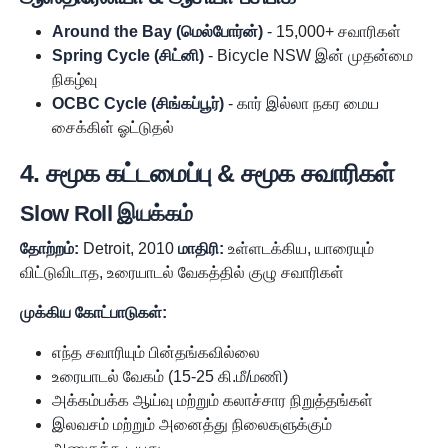
Around the Bay (மெல்போர்ன்)
- 15,000+ சவாரிகள்
Spring Cycle (சிட்னி)
- Bicycle NSW இன் முதன்மை
நிகழ்வு
OCBC Cycle (சிங்கப்பூர்)
- கார் இல்லா நகர மைய
சைக்கிள் ஓட்டுதல்
4. சமூக கட்டமைப்பு & சமூக சவாரிகள்
Slow Roll இயக்கம்
தோற்றம்:
Detroit, 2010
மாதிரி:
உள்ளடக்கிய, யாரையும்
விட்டுவிடாத, உரையாடல் வேகத்தில் குழு சவாரிகள்
முக்கிய கோட்பாடுகள்:
எந்த சவாரியும் பின்தங்கவில்லை
உரையாடல் வேகம் (15-25 கி.மீ/மணி)
அக்கம்பக்க ஆய்வு மற்றும் கலாச்சார நிறுத்தங்கள்
இலவசம் மற்றும் அனைத்து நிலைகளுக்கும்