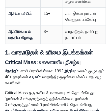
சமூக சவாரிகள்
ஆசியா-பசிபிக்
15+
கார் இல்லா நாட்கள்,
வெகுஜன பங்கேற்பு
ஆப்பிரிக்கா &
8+
வாதாடுதல், நகர்ப்புற
மத்திய கிழக்கு
நடமாட்டம்
1. வாதாடுதல் & உரிமை இயக்கங்கள்
Critical Mass: உலகளாவிய நிகழ்வு
தோற்றம்:
சான் பிரான்சிஸ்கோ, 1992
இருப்பு:
உலகம் முழுவதும்
40+ நகரங்கள்
வடிவம்:
மாதாந்திர ஒழுங்கமைக்கப்படாத குழு
சவாரிகள்
Critical Mass ஒரு எளிய யோசனையுடன் தொடங்கியது:
“நாங்கள் போக்குவரத்தைத் தடுக்கவில்லை, நாங்கள்
போக்குவரத்து.” சான் பிரான்சிஸ்கோவில் தொடங்கியது
ஸ்டாக்ஹோம் முதல் சாவோ பாலோ
வரை,
டோக்கியோ முதல்