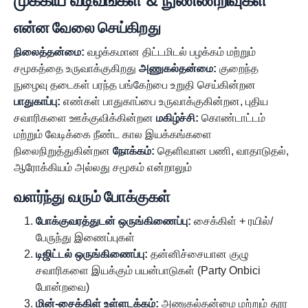
முக்கிய வடிவங்கள் & நுண்ணறிவுகள்
என்ன வேலை செய்கிறது
நிலைத்தன்மை:
வழக்கமான திட்டமிடல் பழக்கம் மற்றும்
சமூகத்தை உருவாக்குகிறது
அணுகல்தன்மை:
குறைந்த
நுழைவு தடைகள் பரந்த பங்கேற்பை உறுதி செய்கின்றன
பாதுகாப்பு:
எண்கள் பாதுகாப்பை உருவாக்குகின்றன, புதிய
சவாரிகளை ஊக்குவிக்கின்றன
மகிழ்ச்சி:
கொண்டாட்டம்
மற்றும் வேடிக்கை நீண்ட கால இயக்கங்களை
நிலைநிறுத்துகின்றன
நோக்கம்:
தெளிவான பணி, வாதாடுதல்,
ஆரோக்கியம் அல்லது சமூகம் என்றாலும்
வளர்ந்து வரும் போக்குகள்
போக்குவரத்துடன் ஒருங்கிணைப்பு:
சைக்கிள் + ரயில்/
பேருந்து இணைப்புகள்
டிஜிட்டல் ஒருங்கிணைப்பு:
தன்னிச்சையான குழு
சவாரிகளை இயக்கும் பயன்பாடுகள் (Party Onbici
போன்றவை)
மின்-சைக்கிள் உள்ளடக்கம்:
அணுகல்தன்மை மற்றும் தூர