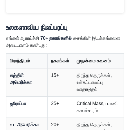
உலகளாவிய நிலப்பரப்பு
எங்கள் ஆராய்ச்சி
70+ நகரங்களில்
சைக்கிள் இயக்கங்களை
அடையாளம் கண்டது:
பிராந்தியம்
நகரங்கள்
முதன்மை கவனம்
லத்தீன்
15+
திறந்த தெருக்கள்,
அமெரிக்கா
உள்கட்டமைப்பு
வாதாடுதல்
ஐரோப்பா
25+
Critical Mass, பயணி
கலாச்சாரம்
வட அமெரிக்கா
20+
திறந்த தெருக்கள்,