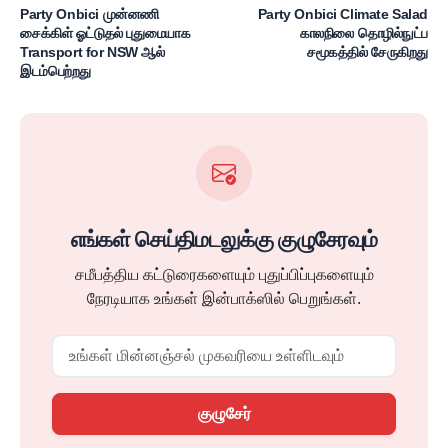
Party Onbici முன்னணி
Party Onbici Climate Salad
சைக்கிள் ஓட்டுதல் புதுமையாக
காலநிலை தொழில்நுட்ப
Transport for NSW ஆல்
சமூகத்தில் சேருகிறது
இடம்பெற்றது
எங்கள் செய்திமடலுக்கு குழுசேரவும்
சமீபத்திய கட்டுரைகளையும் புதுப்பிப்புகளையும்
நேரடியாக உங்கள் இன்பாக்ஸில் பெறுங்கள்.
Email
குழுசேர்