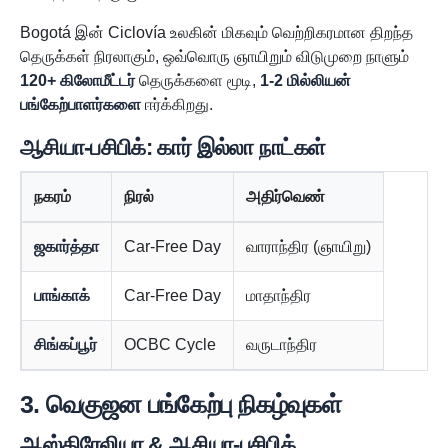
Bogotá இன் Ciclovía உலகின் மிகவும் வெற்றிகரமான திறந்த
தெருக்கள் நிரலாகும், ஒவ்வொரு ஞாயிறும் விடுமுறை நாளும்
120+ கிலோமீட்டர்
தெருக்களை மூடி,
1-2 மில்லியன்
பங்கேற்பாளர்களை
ஈர்க்கிறது.
ஆசியா-பசிபிக்: கார் இல்லா நாட்கள்
நகரம்
நிரல்
அதிர்வெண்
ஜகார்த்தா
Car-Free Day
வாராந்திர (ஞாயிறு)
பாங்காக்
Car-Free Day
மாதாந்திர
சிங்கப்பூர்
OCBC Cycle
வருடாந்திர
3. வெகுஜன பங்கேற்பு நிகழ்வுகள்
ஆஸ்திரேலியா & ஆசியா-பசிபிக்