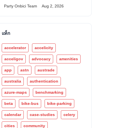
Party Onbici Team
Aug 2, 2026
แท็ก
accelerator
accelicity
acceligov
advocacy
amenities
app
astn
austrade
australia
authentication
azure-maps
benchmarking
beta
bike-bus
bike-parking
calendar
case-studies
celery
cities
community