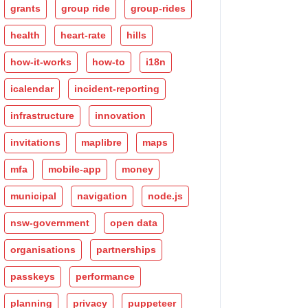
grants
group ride
group-rides
health
heart-rate
hills
how-it-works
how-to
i18n
icalendar
incident-reporting
infrastructure
innovation
invitations
maplibre
maps
mfa
mobile-app
money
municipal
navigation
node.js
nsw-government
open data
organisations
partnerships
passkeys
performance
planning
privacy
puppeteer