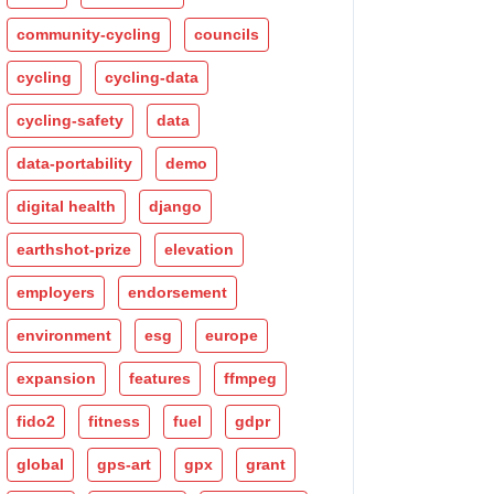
community-cycling
councils
cycling
cycling-data
cycling-safety
data
data-portability
demo
digital health
django
earthshot-prize
elevation
employers
endorsement
environment
esg
europe
expansion
features
ffmpeg
fido2
fitness
fuel
gdpr
global
gps-art
gpx
grant