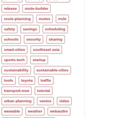
release
route-builder
route-planning
routes
rrule
safety
savings
scheduling
schools
security
sharing
smart-cities
southeast asia
sports-tech
startup
sustainability
sustainable-cities
tools
toyota
traffic
transport-nsw
tutorial
urban planning
venice
video
wearable
weather
webauthn