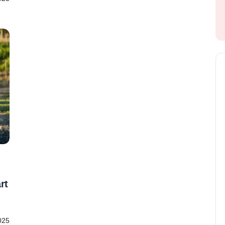
rt
025