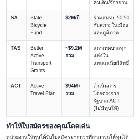
คนเดิน/จักรยาน
SA
State
$2M/ปี
ร่วมสมทบ 50:50
Bicycle
กับสภา; ในเมือง
Fund
และภูมิภาค
TAS
Better
~$9.2M
สภาเทศบาลทุก
Active
รวม
แห่งใน
Transport
แทสเมเนียมีสิทธิ์
Grants
ACT
Active
$94M+
ดำเนินการ
Travel Plan
รวม
โดยตรงจาก
รัฐบาล ACT
(ไม่มีทุนให้)
ทำให้ใบสมัครของคุณโดดเด่น
หน่วยงานให้ทุนได้รับใบสมัครมากกว่าที่สามารถให้ทุนได้