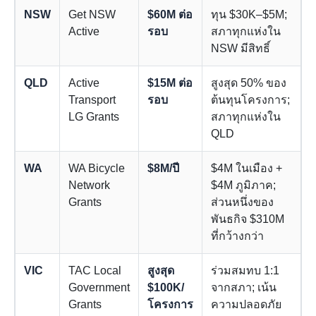
NSW
Get NSW
$60M ต่อ
ทุน $30K–$5M;
Active
รอบ
สภาทุกแห่งใน
NSW มีสิทธิ์
QLD
Active
$15M ต่อ
สูงสุด 50% ของ
Transport
รอบ
ต้นทุนโครงการ;
LG Grants
สภาทุกแห่งใน
QLD
WA
WA Bicycle
$8M/ปี
$4M ในเมือง +
Network
$4M ภูมิภาค;
Grants
ส่วนหนึ่งของ
พันธกิจ $310M
ที่กว้างกว่า
VIC
TAC Local
สูงสุด
ร่วมสมทบ 1:1
Government
$100K/
จากสภา; เน้น
Grants
โครงการ
ความปลอดภัย