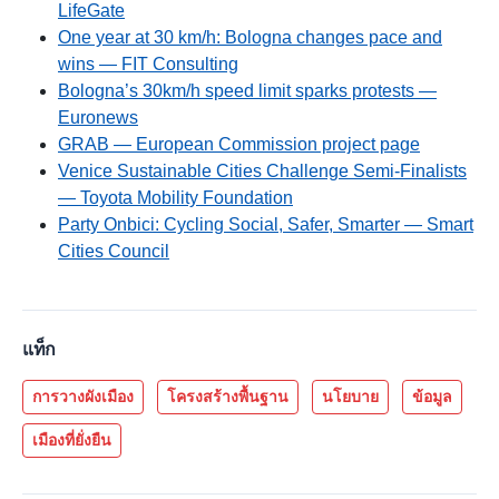
LifeGate
One year at 30 km/h: Bologna changes pace and
wins — FIT Consulting
Bologna’s 30km/h speed limit sparks protests —
Euronews
GRAB — European Commission project page
Venice Sustainable Cities Challenge Semi-Finalists
— Toyota Mobility Foundation
Party Onbici: Cycling Social, Safer, Smarter — Smart
Cities Council
แท็ก
การวางผังเมือง
โครงสร้างพื้นฐาน
นโยบาย
ข้อมูล
เมืองที่ยั่งยืน