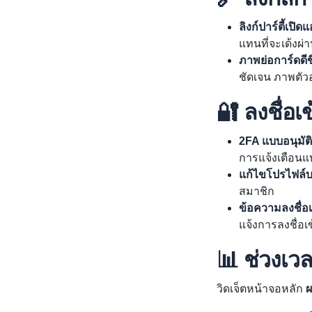
ลิงก์ปาร์ตี้เป
แทนที่จะเด้งผ่
ภาพย่อการ์ดดีข
ชัดเจน ภาพตัวอ
🔐 ลงชื่อเ
2FA แบบอนุมัติ
การแจ้งเตือนแบ
แก้ไขโปรไฟล์บ
สมาชิก
ข้อความลงชื่อเ
แจ้งการลงชื่อเ
📊 ช่วงเว
วิดเจ็ตหน้าจอหลัก
ผ