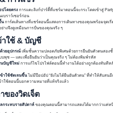
ิดแอปโดยตรง
การแตะลิงก์ปาร์ตี้ที่แชร์มาตอนนี้จะกระโดดเข้าสู่ Par
านเบราว์เซอร์ก่อน
ึ้น
การ์ดเส้นทางที่แชร์ตอนนี้แสดงการเดินทางของคุณพร้อมจุดเริ่ม
ย่างจึงดูเหมือนการปั่นของคุณจริง ๆ
ข้าใช้ & บัญชี
ด้วยอุปกรณ์
เพิ่มชั้นความปลอดภัยพิเศษด้วยการยืนยันตัวตนสองชั้น
บพุช — แตะเพื่อยืนยันว่าเป็นคุณจริง ๆ ไม่ต้องพิมพ์รหัส
นบัญชีใหม่
การแก้ไขโปรไฟล์ตอนนี้ทำงานได้อย่างถูกต้องทันทีหล
ข้าใช้ชัดเจนขึ้น
ไม่มีป๊อปอัป “ยังไม่ได้ยืนยันตัวตน” ที่ทำให้สับส
ข้าใช้ตอนนี้บอกความหมายที่แท้จริงแล้ว
ลาของวิดเจ็ต
ลกระทบรายสัปดาห์
ของคุณตอนนี้สามารถแสดงได้มากกว่าแค่หนึ่