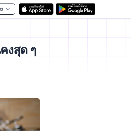
ย
นคงสุด ๆ