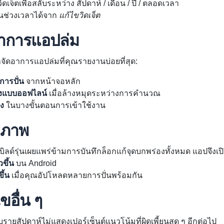
ดเจ็ตเพื่อสลับระหว่าง สัปดาห์ / เดือน / ปี / ตลอดเวลา
ยนช่วงเวลาได้จาก
แก้ไขวิดเจ็ต
อาการแอปล่ม
ัดอาการแอปล่มที่คุณรายงานบ่อยที่สุด:
การปั่น
จากหน้าจอหลัก
างแบบออฟไลน์
เมื่อล้างหมุดระหว่างการคำนวณ
่ง
ในบางขั้นตอนการเข้าใช้งาน
ิภาพ
บิลด์รุ่นเผยแพร่ข้ามการบันทึกล็อกแก้จุดบกพร่องทั้งหมด แอปจึงเปิด
วขึ้น
บน Android
ขึ้น
เมื่อคุณอัปโหลดหลายการปั่นพร้อมกัน
ขอื่น ๆ
รายสัปดาห์ไม่แสดงเปอร์เซ็นต์แนวโน้มที่ผิดเพี้ยนสุด ๆ อีกต่อไป