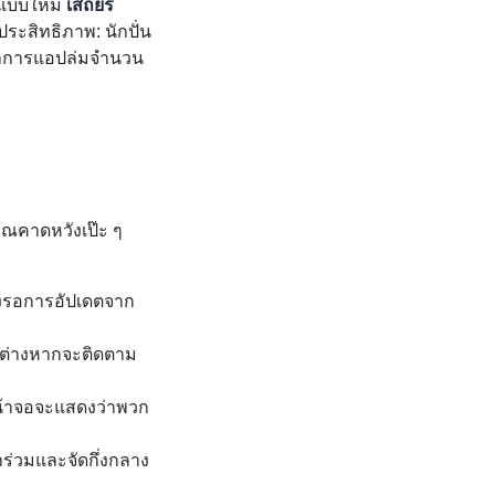
่มแบบใหม่
เสถียร
ประสิทธิภาพ: นักปั่น
ะอาการแอปล่มจำนวน
คุณคาดหวังเป๊ะ ๆ
งรอการอัปเดตจาก
กต่างหากจะติดตาม
หน้าจอจะแสดงว่าพวก
้าร่วมและจัดกึ่งกลาง