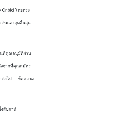
ty Onbici โดยตรง
ต้นและจุดสิ้นสุด
ที่คุณอนุมัติผ่าน
ังจากที่คุณสมัคร
นอีกต่อไป — ข้อความ
งสัปดาห์