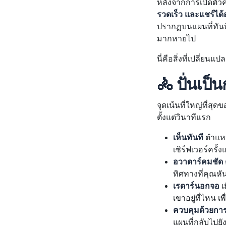
หลังจากการเปิดตัวค
รวดเร็ว และแชร์ได้
ปรากฏบนแผนที่ทันท
มากหายไป
นี่คือสิ่งที่เปลี่ยนแป
🚴 ปั่นเป็น
จุดเน้นที่ใหญ่ที่สุ
ตั้งแต่วินาทีแรก
เห็นทันที
ตำแหน
เซิร์ฟเวอร์ครั้
อวาตาร์คมชัด ต
ทิศทางที่คุณหั
เรดาร์นอกจอ
เ
เขาอยู่ที่ไหน เ
ควบคุมด้วยการ
แผนที่กลับไปยังท