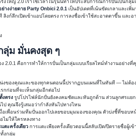
รั้งใหญ่ 2.0 เราใช้เวลาในรุ่นนี้ทำให้ประสบการณ์การปั่นเป็นกลุ
อย่างง่ายดาย
Party Onbici 2.0.1
เป็นอัปเดตที่เน้นขัดเกลาและเพิ่ม
ี ลิงก์ลึกเปิดเข้าแอปโดยตรง การลงชื่อเข้าใช้สะอาดตาขึ้น แล
ลง
กลุ่ม มั่นคงสุด ๆ
ดของ 2.0.1 คือการทำให้การปั่นเป็นกลุ่มแบบเรียลไทม์ทำงานอย่างที่
่งของคุณและของทุกคนตอนนี้ปรากฏบนแผนที่ในทันที — ไม่ต้อ
งแรกก่อนที่จะเห็นกลุ่มอีกต่อไป
ั้งตรง
รูปโปรไฟล์นักปั่นยังคงคมชัดและหันถูกด้าน ส่วนลูกศรแย
นไป คุณจึงรู้เสมอว่ากำลังหันไปทางไหน
มื่อเพื่อนร่วมทีมปั่นออกไปเลยขอบมุมมองของคุณ ตัวบ่งชี้ที่ขอบ
พื่อไม่ให้ใครหลงทาง
แตะครั้งเดียว
การแตะเพียงครั้งเดียวตอนนี้สลับเปิด/ปิดรายชื่อผู้เข
ั้งกลุ่ม