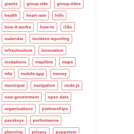
grants
group ride
group-rides
health
heart-rate
hills
how-it-works
how-to
i18n
icalendar
incident-reporting
infrastructure
innovation
invitations
maplibre
maps
mfa
mobile-app
money
municipal
navigation
node.js
nsw-government
open data
organisations
partnerships
passkeys
performance
planning
privacy
puppeteer