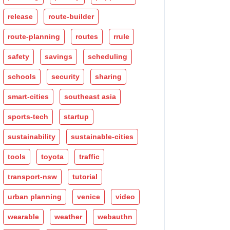
release
route-builder
route-planning
routes
rrule
safety
savings
scheduling
schools
security
sharing
smart-cities
southeast asia
sports-tech
startup
sustainability
sustainable-cities
tools
toyota
traffic
transport-nsw
tutorial
urban planning
venice
video
wearable
weather
webauthn