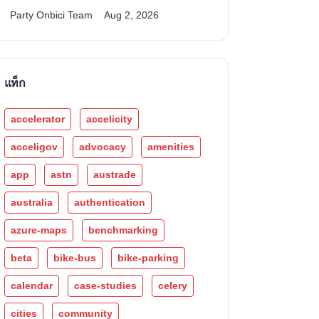
Party Onbici Team
Aug 2, 2026
แท็ก
accelerator
accelicity
acceligov
advocacy
amenities
app
astn
austrade
australia
authentication
azure-maps
benchmarking
beta
bike-bus
bike-parking
calendar
case-studies
celery
cities
community