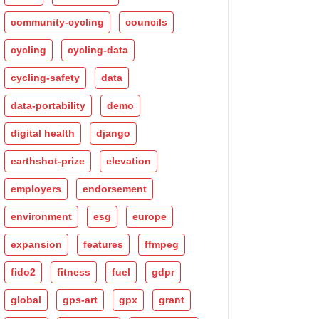
community-cycling
councils
cycling
cycling-data
cycling-safety
data
data-portability
demo
digital health
django
earthshot-prize
elevation
employers
endorsement
environment
esg
europe
expansion
features
ffmpeg
fido2
fitness
fuel
gdpr
global
gps-art
gpx
grant