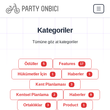
Kategoriler
Tümüne göz at kategoriler
Ödüller
Features
5
17
Hükümetler İçin
Haberler
1
1
Kent Planlaması
3
Kentsel Planlama
Haberler
2
9
Ortaklıklar
Product
3
1