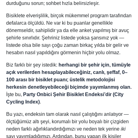
durduğunu sorun; sohbet hızla belirsizleşir.
Bisiklete elverişlilik, birçok mükemmel program tarafından
defalarca ölçüldü. Ne var ki bu puanlar genellikle
dönemseldir, sahiplidir ya da elle anket yapılmış bir avuç
şehirle sınırlıdır. Şehriniz listede yoksa şansınız yok —
listede olsa bile sayı çoğu zaman birkaç yılda bir gelir ve
hesabın nasıl yapıldığını görmenin hiçbir yolu olmaz.
Biz farklı bir şey istedik:
herhangi bir şehir için, tümüyle
açık verilerden hesaplayabileceğiniz, canlı, şeffaf, 0–
100 arası bir bisiklet puanı; üstelik metodolojisi
herkesin denetleyebileceği biçimde yayımlanmış olan.
İşte bu,
Party Onbici Şehir Bisiklet Endeksi’dir (City
Cycling Index)
.
Bu yazı, endeksin tam olarak nasıl çalıştığını anlatıyor —
ölçtüğümüz altı şeyi, korumalı bir yolu boyalı bir çizgiden
neden farklı ağırlıklandırdığımızı ve neden tek yerine
iki
sayı yayımladığımızı. Ardından, bunu yapan ilk kişiler