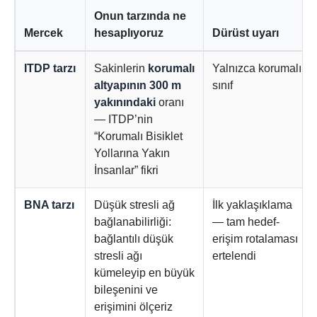
Onun tarzında ne
Mercek
hesaplıyoruz
Dürüst uyarı
ITDP tarzı
Sakinlerin
korumalı
Yalnızca korumalı
altyapının 300 m
sınıf
yakınındaki
oranı
— ITDP’nin
“Korumalı Bisiklet
Yollarına Yakın
İnsanlar” fikri
BNA tarzı
Düşük stresli ağ
İlk yaklaşıklama
bağlanabilirliği:
— tam hedef-
bağlantılı düşük
erişim rotalaması
stresli ağı
ertelendi
kümeleyip en büyük
bileşenini ve
erişimini ölçeriz