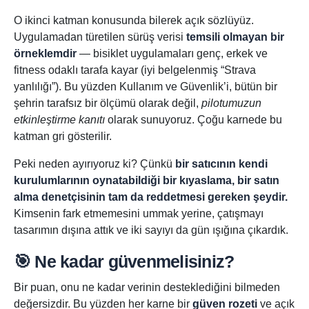
O ikinci katman konusunda bilerek açık sözlüyüz.
Uygulamadan türetilen sürüş verisi
temsili olmayan bir
örneklemdir
— bisiklet uygulamaları genç, erkek ve
fitness odaklı tarafa kayar (iyi belgelenmiş “Strava
yanlılığı”). Bu yüzden Kullanım ve Güvenlik’i, bütün bir
şehrin tarafsız bir ölçümü olarak değil,
pilotumuzun
etkinleştirme kanıtı
olarak sunuyoruz. Çoğu karnede bu
katman gri gösterilir.
Peki neden ayırıyoruz ki? Çünkü
bir satıcının kendi
kurulumlarının oynatabildiği bir kıyaslama, bir satın
alma denetçisinin tam da reddetmesi gereken şeydir.
Kimsenin fark etmemesini ummak yerine, çatışmayı
tasarımın dışına attık ve iki sayıyı da gün ışığına çıkardık.
🎯 Ne kadar güvenmelisiniz?
Bir puan, onu ne kadar verinin desteklediğini bilmeden
değersizdir. Bu yüzden her karne bir
güven rozeti
ve açık