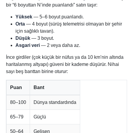
bir “6 boyuttan N’inde puanlandı” satırı taşır:
Yüksek
— 5–6 boyut puanlandı.
Orta
— 4 boyut (sürüş telemetrisi olmayan bir şehir
için sağlıklı tavan).
Düşük
— 3 boyut.
Asgari veri
— 2 veya daha az.
İnce girdiler (çok küçük bir nüfus ya da 10 km’nin altında
haritalanmış altyapı) güveni bir kademe düşürür. Nihai
sayı beş banttan birine oturur:
Puan
Bant
80–100
Dünya standardında
65–79
Güçlü
50–64
Gelişen