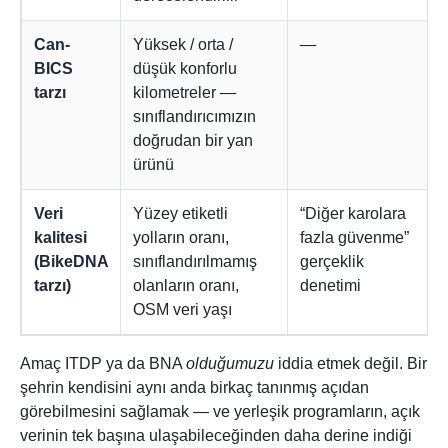
Can-
Yüksek / orta /
—
BICS
düşük konforlu
tarzı
kilometreler —
sınıflandırıcımızın
doğrudan bir yan
ürünü
Veri
Yüzey etiketli
“Diğer karolara
kalitesi
yolların oranı,
fazla güvenme”
(BikeDNA
sınıflandırılmamış
gerçeklik
tarzı)
olanların oranı,
denetimi
OSM veri yaşı
Amaç ITDP ya da BNA
olduğumuzu
iddia etmek değil. Bir
şehrin kendisini aynı anda birkaç tanınmış açıdan
görebilmesini sağlamak — ve yerleşik programların, açık
verinin tek başına ulaşabileceğinden daha derine indiği