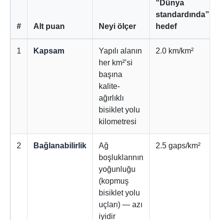
“Dünya
standardında”
#
Alt puan
Neyi ölçer
hedef
1
Kapsam
Yapılı alanın
2.0 km/km²
her km²’si
başına
kalite-
ağırlıklı
bisiklet yolu
kilometresi
2
Bağlanabilirlik
Ağ
2.5 gaps/km²
boşluklarının
yoğunluğu
(kopmuş
bisiklet yolu
uçları) — azı
iyidir