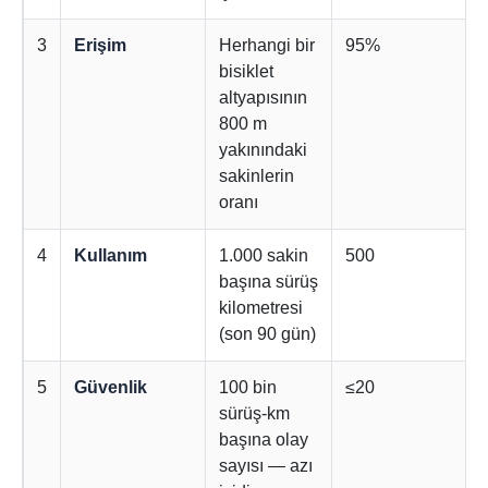
3
Erişim
Herhangi bir
95%
bisiklet
altyapısının
800 m
yakınındaki
sakinlerin
oranı
4
Kullanım
1.000 sakin
500
başına sürüş
kilometresi
(son 90 gün)
5
Güvenlik
100 bin
≤20
sürüş-km
başına olay
sayısı — azı