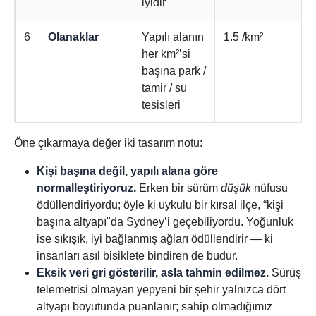
iyidir
6
Olanaklar
Yapılı alanın
1.5 /km²
her km²’si
başına park /
tamir / su
tesisleri
Öne çıkarmaya değer iki tasarım notu:
Kişi başına değil, yapılı alana göre
normalleştiriyoruz.
Erken bir sürüm
düşük
nüfusu
ödüllendiriyordu; öyle ki uykulu bir kırsal ilçe, “kişi
başına altyapı"da Sydney’i geçebiliyordu. Yoğunluk
ise sıkışık, iyi bağlanmış ağları ödüllendirir — ki
insanları asıl bisiklete bindiren de budur.
Eksik veri gri gösterilir, asla tahmin edilmez.
Sürüş
telemetrisi olmayan yepyeni bir şehir yalnızca dört
altyapı boyutunda puanlanır; sahip olmadığımız