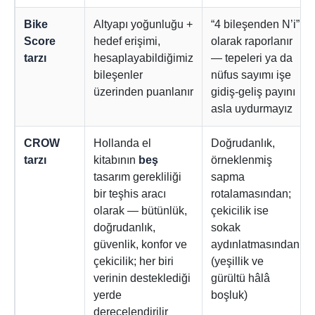
Bike
Altyapı yoğunluğu +
“4 bileşenden N’i”
Score
hedef erişimi,
olarak raporlanır
tarzı
hesaplayabildiğimiz
— tepeleri ya da
bileşenler
nüfus sayımı işe
üzerinden puanlanır
gidiş-geliş payını
asla uydurmayız
CROW
Hollanda el
Doğrudanlık,
tarzı
kitabının
beş
örneklenmiş
tasarım gerekliliği
sapma
bir teşhis aracı
rotalamasından;
olarak — bütünlük,
çekicilik ise
doğrudanlık,
sokak
güvenlik, konfor ve
aydınlatmasından
çekicilik; her biri
(yeşillik ve
verinin desteklediği
gürültü hâlâ
yerde
boşluk)
derecelendirilir