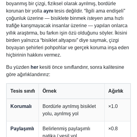
boyanmış bir çizgi, fiziksel olarak ayrılmış, bordürle
korunan bir yolla
aynı
tesis değildir. “İlgili ama endişeli”
çoğunluk üzerine — bisiklete binmek
isteyen
ama hızlı
trafiğe karışmayacak insanlar üzerine — yapılan onlarca
yıllık araştırma, bu farkın işin özü olduğunu söyler. İkisini
birden yalnızca “bisiklet altyapısı” diye saymak, çizgi
boyayan şehirleri pohpohlar ve gerçek koruma inşa eden
hiçbirinin hakkını vermez.
Bu yüzden
her
kesiti önce sınıflandırır, sonra kalitesine
göre ağırlıklandırırız:
Tesis sınıfı
Örnek
Ağırlık
Korumalı
Bordürle ayrılmış bisiklet
×1.0
yolu, ayrılmış yol
Paylaşımlı
Belirlenmiş paylaşımlı
×0.8
patika / yeşil yol