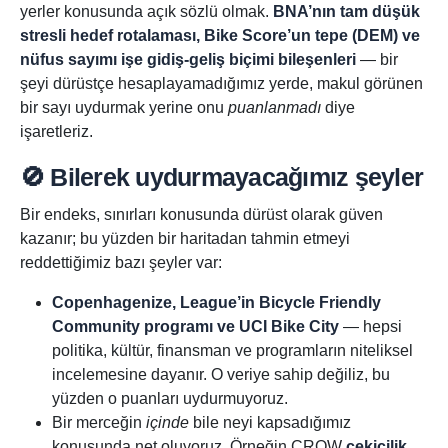
yerler konusunda açık sözlü olmak.
BNA’nın tam düşük
stresli hedef rotalaması, Bike Score’un tepe (DEM) ve
nüfus sayımı işe gidiş-geliş biçimi bileşenleri
— bir
şeyi dürüstçe hesaplayamadığımız yerde, makul görünen
bir sayı uydurmak yerine onu
puanlanmadı
diye
işaretleriz.
🚫 Bilerek uydurmayacağımız şeyler
Bir endeks, sınırları konusunda dürüst olarak güven
kazanır; bu yüzden bir haritadan tahmin etmeyi
reddettiğimiz bazı şeyler var:
Copenhagenize, League’in Bicycle Friendly
Community programı ve UCI Bike City
— hepsi
politika, kültür, finansman ve programların niteliksel
incelemesine dayanır. O veriye sahip değiliz, bu
yüzden o puanları uydurmuyoruz.
Bir merceğin
içinde
bile neyi kapsadığımız
konusunda net oluyoruz. Örneğin CROW
çekicilik