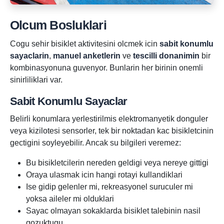
Olcum Bosluklari
Cogu sehir bisiklet aktivitesini olcmek icin
sabit konumlu
sayaclarin
,
manuel anketlerin
ve
tescilli donanimin
bir
kombinasyonuna guvenyor. Bunlarin her birinin onemli
sinirliliklari var.
Sabit Konumlu Sayaclar
Belirli konumlara yerlestirilmis elektromanyetik donguler
veya kizilotesi sensorler, tek bir noktadan kac bisikletcinin
gectigini soyleyebilir. Ancak su bilgileri veremez:
Bu bisikletcilerin nereden geldigi veya nereye gittigi
Oraya ulasmak icin hangi rotayi kullandiklari
Ise gidip gelenler mi, rekreasyonel suruculer mi
yoksa aileler mi olduklari
Sayac olmayan sokaklarda bisiklet talebinin nasil
gozuktugu