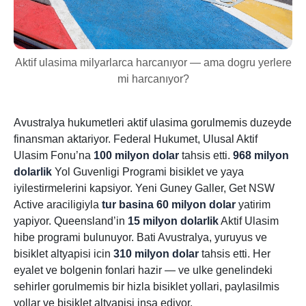
Aktif ulasima milyarlarca harcanıyor — ama dogru yerlere
mi harcanıyor?
Avustralya hukumetleri aktif ulasima gorulmemis duzeyde
finansman aktariyor. Federal Hukumet, Ulusal Aktif
Ulasim Fonu’na
100 milyon dolar
tahsis etti.
968 milyon
dolarlik
Yol Guvenligi Programi bisiklet ve yaya
iyilestirmelerini kapsiyor. Yeni Guney Galler, Get NSW
Active araciligiyla
tur basina 60 milyon dolar
yatirim
yapiyor. Queensland’in
15 milyon dolarlik
Aktif Ulasim
hibe programi bulunuyor. Bati Avustralya, yuruyus ve
bisiklet altyapisi icin
310 milyon dolar
tahsis etti. Her
eyalet ve bolgenin fonlari hazir — ve ulke genelindeki
sehirler gorulmemis bir hizla bisiklet yollari, paylasilmis
yollar ve bisiklet altyapisi insa ediyor.