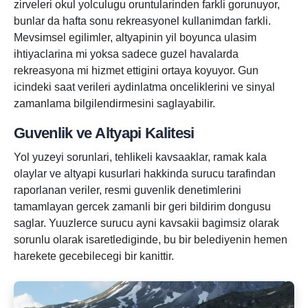
zirveleri okul yolculugu oruntularinden farkli gorunuyor,
bunlar da hafta sonu rekreasyonel kullanimdan farkli.
Mevsimsel egilimler, altyapinin yil boyunca ulasim
ihtiyaclarina mi yoksa sadece guzel havalarda
rekreasyona mi hizmet ettigini ortaya koyuyor. Gun
icindeki saat verileri aydinlatma onceliklerini ve sinyal
zamanlama bilgilendirmesini saglayabilir.
Guvenlik ve Altyapi Kalitesi
Yol yuzeyi sorunlari, tehlikeli kavsaaklar, ramak kala
olaylar ve altyapi kusurlari hakkinda surucu tarafindan
raporlanan veriler, resmi guvenlik denetimlerini
tamamlayan gercek zamanli bir geri bildirim dongusu
saglar. Yuuzlerce surucu ayni kavsakii bagimsiz olarak
sorunlu olarak isaretlediginde, bu bir belediyenin hemen
harekete gecebilecegi bir kanittir.