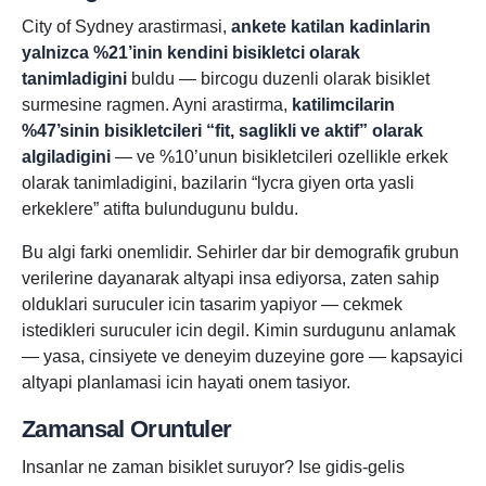
City of Sydney arastirmasi,
ankete katilan kadinlarin
yalnizca %21’inin kendini bisikletci olarak
tanimladigini
buldu — bircogu duzenli olarak bisiklet
surmesine ragmen. Ayni arastirma,
katilimcilarin
%47’sinin bisikletcileri “fit, saglikli ve aktif” olarak
algiladigini
— ve %10’unun bisikletcileri ozellikle erkek
olarak tanimladigini, bazilarin “lycra giyen orta yasli
erkeklere” atifta bulundugunu buldu.
Bu algi farki onemlidir. Sehirler dar bir demografik grubun
verilerine dayanarak altyapi insa ediyorsa, zaten sahip
olduklari suruculer icin tasarim yapiyor — cekmek
istedikleri suruculer icin degil. Kimin surdugunu anlamak
— yasa, cinsiyete ve deneyim duzeyine gore — kapsayici
altyapi planlamasi icin hayati onem tasiyor.
Zamansal Oruntuler
Insanlar ne zaman bisiklet suruyor? Ise gidis-gelis