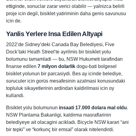
ettiginde, sonuclar zarar verici olabilir — yalnizca belirli
proje icin degil, bisiklet yatiriminin daha genis savunusu
icin de.
Yanlis Yerlere Insa Edilen Altyapi
2022’de Sidney’deki Canada Bay Belediyesi, Five
Dock’taki Heath Street’te ayrilmis bir bisiklet yolu
bolumunu tamamladi — bu, NSW Hukumeti tarafindan
finanse edilen
7 milyon dolarlik
dogu-bati bolgesel
bisiklet yolunun bir parcasiydi. Bes ay icinde belediye,
suruculer icin gorüs mesafesinin azalmasi konusundaki
topluluk sikayetlerinin ardindan kaldirilmasi icin oy
kullandi.
Bisiklet yolu bolumunun
insaati 17.000 dolara mal oldu
.
NSW Planlama Bakanligi, kaldirma masraflarinin
belediyeye ait olacagini acikladı. Bicycle NSW karari “ani
bir tepki” ve “korkunç bir emsal” olarak nitelendirdi.