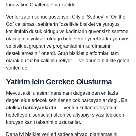
Innovation Challenge’ina katildi.
Veriler zaten sonuc gosteriyor. City of Sydney’in “On the
Go” calismasi, sehirlerin “ozellikle bisiklet ve yuruyus
katiliminin dusuk oldugu ve kadinlarin guvensizhissettme
olasiliginin yuksek oldugu bolgelerde yerel kadin yuruyus
ve bisiklet gruplari ve programlarinin kurulmasini
desteklemesini” onerdi. Grup bisiklet platformlari tam
olarak bu tur bir katilim uretiyor — ve onunla birlikte gelen
verileri de.
Yatirim Icin Gerekce Olusturma
Mevcut aktif ulasim finansmani dalgasindan en fazla
degeri elde edecek sehirler en cok harcayanlar degil.
En
akillica harcayanlardir
— verileri kullanarak yatirimi
hedefleyen, sonuclari olcen ve altyapiyi siyasi tepkiden
koruyan kanit tabanini olusturanlar.
Daha iyi bisiklet verileri sadece altyapi planlamasini