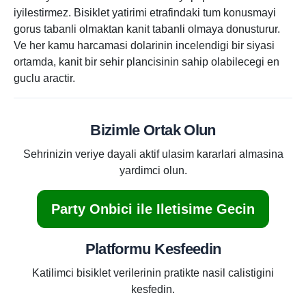
iyilestirmez. Bisiklet yatirimi etrafindaki tum konusmayi
gorus tabanli olmaktan kanit tabanli olmaya donusturur.
Ve her kamu harcamasi dolarinin incelendigi bir siyasi
ortamda, kanit bir sehir plancisinin sahip olabilecegi en
guclu aractir.
Bizimle Ortak Olun
Sehrinizin veriye dayali aktif ulasim kararlari almasina
yardimci olun.
Party Onbici ile Iletisime Gecin
Platformu Kesfeedin
Katilimci bisiklet verilerinin pratikte nasil calistigini
kesfedin.