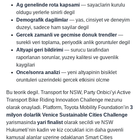
Ag genelinde rota kapsami
— sayaclarin kurulu
oldugu yerlerle sinirli degil
Demografik dagilimlar
— yas, cinsiyet ve deneyim
duzeyi, sadece ham sayilar degil
Gercek zamanli ve gecmise donuk trendler
—
surekli veri toplama, periyodik anlik goruntuler degil
Altyapi geri bildirimi
— surucu tarafindan
raporlanan sorunlar, yuzey kalitesi ve guvenlik
kaygilari
Once/sonra analizi
— yeni altyapinin bisiklet
oruntuleri uzerindeki gercek etkisini olcme
Bu teorik degil. Transport for NSW, Party Onbici’yi Active
Transport Bike Riding Innovation Challenge mezunu
olarak onayladi. Platform, Toyota Mobility Foundation’in
3
milyon dolarlik
Venice Sustainable Cities Challenge
yarismasinda
yari finalist
olarak secildi ve NSW
Hukumeti’nin kadin ve kiz cocuklari icin daha guvenli
kamusal alanlar uzerine odaklanan Smart Cities