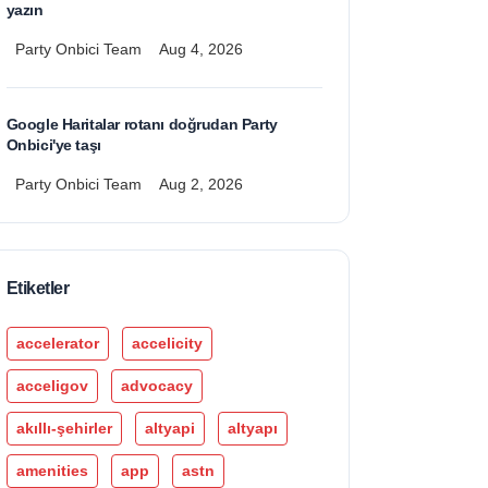
yazın
Party Onbici Team
Aug 4, 2026
Google Haritalar rotanı doğrudan Party
Onbici'ye taşı
Party Onbici Team
Aug 2, 2026
Etiketler
accelerator
accelicity
acceligov
advocacy
akıllı-şehirler
altyapi
altyapı
amenities
app
astn