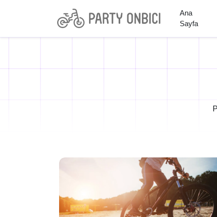
Ana
Sayfa
P