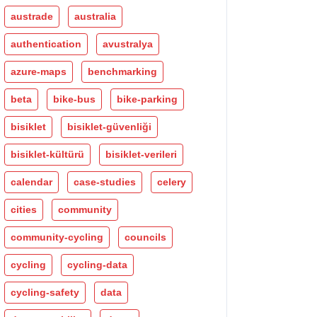
austrade
australia
authentication
avustralya
azure-maps
benchmarking
beta
bike-bus
bike-parking
bisiklet
bisiklet-güvenliği
bisiklet-kültürü
bisiklet-verileri
calendar
case-studies
celery
cities
community
community-cycling
councils
cycling
cycling-data
cycling-safety
data