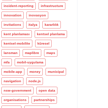
incident-reporting
infrastructure
innovation
inovasyon
invitations
italya
kararlılık
kent planlaması
kentsel planlama
kentsel-mobilite
küresel
lansman
maplibre
maps
mfa
mobil-uygulama
mobile-app
money
municipal
navigation
node.js
nsw-government
open data
organisations
partnerships