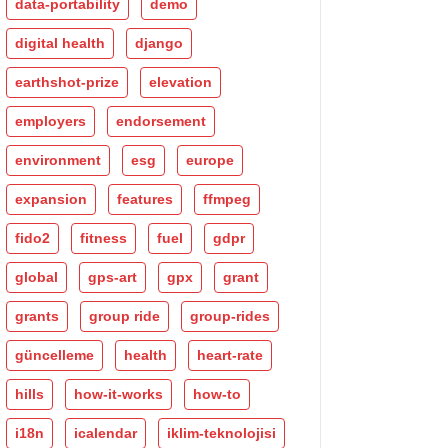
data-portability
demo
digital health
django
earthshot-prize
elevation
employers
endorsement
environment
esg
europe
expansion
features
ffmpeg
fido2
fitness
fuel
gdpr
global
gps-art
gpx
grant
grants
group ride
group-rides
güncelleme
health
heart-rate
hills
how-it-works
how-to
i18n
icalendar
iklim-teknolojisi