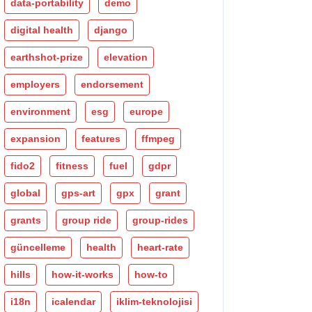
data-portability
demo
digital health
django
earthshot-prize
elevation
employers
endorsement
environment
esg
europe
expansion
features
ffmpeg
fido2
fitness
fuel
gdpr
global
gps-art
gpx
grant
grants
group ride
group-rides
güncelleme
health
heart-rate
hills
how-it-works
how-to
i18n
icalendar
iklim-teknolojisi