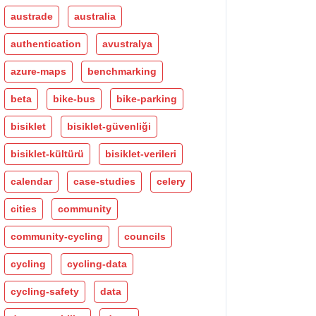
austrade
australia
authentication
avustralya
azure-maps
benchmarking
beta
bike-bus
bike-parking
bisiklet
bisiklet-güvenliği
bisiklet-kültürü
bisiklet-verileri
calendar
case-studies
celery
cities
community
community-cycling
councils
cycling
cycling-data
cycling-safety
data