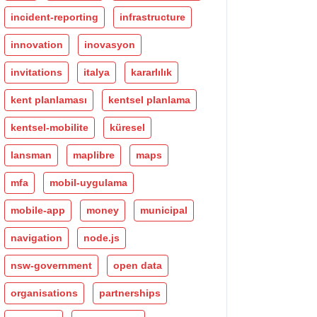
incident-reporting
infrastructure
innovation
inovasyon
invitations
italya
kararlılık
kent planlaması
kentsel planlama
kentsel-mobilite
küresel
lansman
maplibre
maps
mfa
mobil-uygulama
mobile-app
money
municipal
navigation
node.js
nsw-government
open data
organisations
partnerships