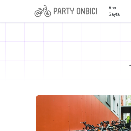
Ana
Sayfa
P