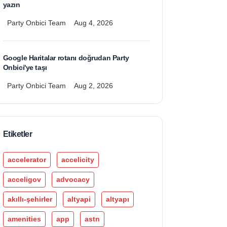
yazın
Party Onbici Team
Aug 4, 2026
Google Haritalar rotanı doğrudan Party
Onbici'ye taşı
Party Onbici Team
Aug 2, 2026
Etiketler
accelerator
accelicity
acceligov
advocacy
akıllı-şehirler
altyapi
altyapı
amenities
app
astn