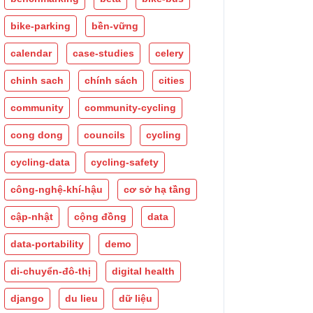
bike-parking
bền-vững
calendar
case-studies
celery
chinh sach
chính sách
cities
community
community-cycling
cong dong
councils
cycling
cycling-data
cycling-safety
công-nghệ-khí-hậu
cơ sở hạ tầng
cập-nhật
cộng đồng
data
data-portability
demo
di-chuyển-đô-thị
digital health
django
du lieu
dữ liệu