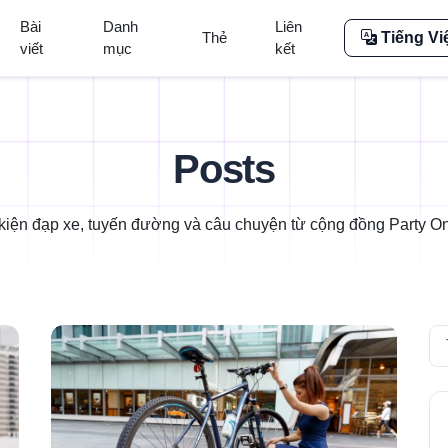
Bài
Danh
Liên
Thẻ
Tiếng Vi
viết
mục
kết
Posts
kiện đạp xe, tuyến đường và câu chuyện từ cộng đồng Party On
Se