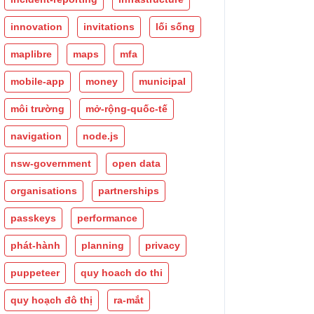
innovation
invitations
lối sống
maplibre
maps
mfa
mobile-app
money
municipal
môi trường
mở-rộng-quốc-tế
navigation
node.js
nsw-government
open data
organisations
partnerships
passkeys
performance
phát-hành
planning
privacy
puppeteer
quy hoach do thi
quy hoạch đô thị
ra-mắt