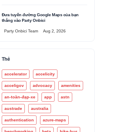
Đưa tuyến đường Google Maps của bạn
thẳng vào Party Onbici
Party Onbici Team
Aug 2, 2026
Thẻ
accelerator
accelicity
acceligov
advocacy
amenities
an-toàn-đạp-xe
app
astn
austrade
australia
authentication
azure-maps
benchmarking
beta
bike-bus