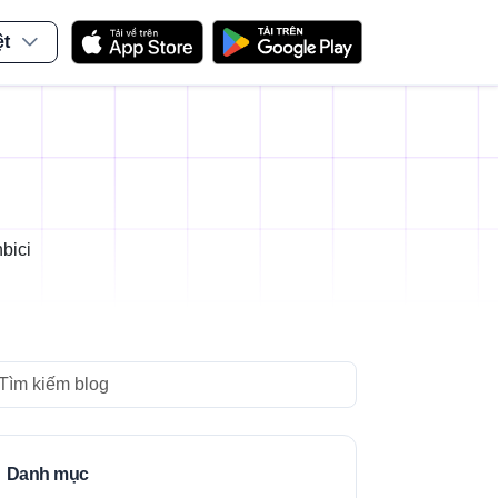
ệt
bici
arch
Danh mục