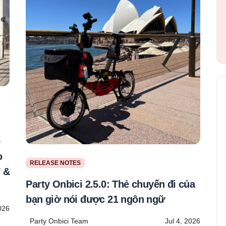
ố
o
RELEASE NOTES
 &
Party Onbici 2.5.0: Thẻ chuyến đi của
bạn giờ nói được 21 ngôn ngữ
2026
Party Onbici Team
Jul 4, 2026