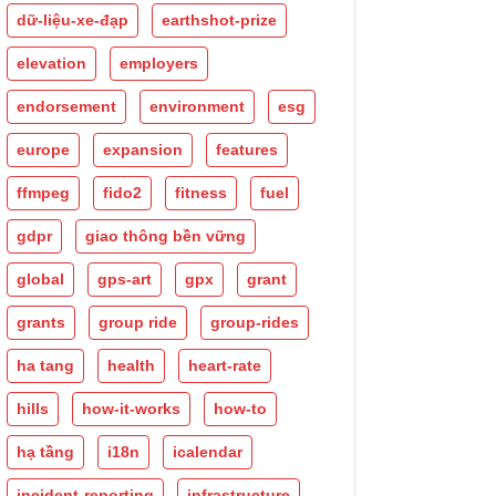
dữ-liệu-xe-đạp
earthshot-prize
elevation
employers
endorsement
environment
esg
europe
expansion
features
ffmpeg
fido2
fitness
fuel
gdpr
giao thông bền vững
global
gps-art
gpx
grant
grants
group ride
group-rides
ha tang
health
heart-rate
hills
how-it-works
how-to
hạ tầng
i18n
icalendar
incident-reporting
infrastructure