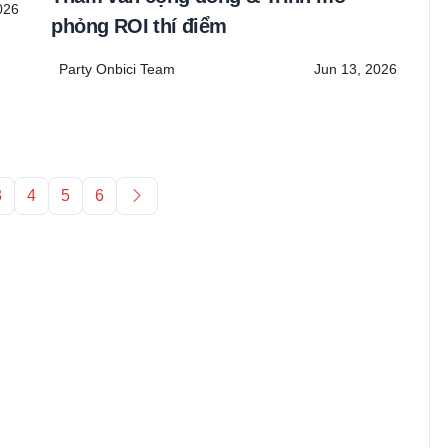
026
phỏng ROI thí điểm
Party Onbici Team
Jun 13, 2026
Next page
3
4
5
6