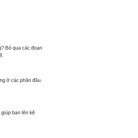
g? Bỏ qua các đoạn
ể.
ợng ở các phần đầu.
 giúp bạn lên kế