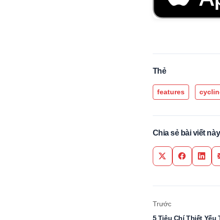
Thẻ
features
cyclin
Chia sẻ bài viết nà
Share on Twitter
Share on F
Share
Trước
5 Tiêu Chí Thiết Yế