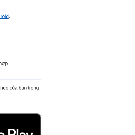
roid
.
 hợp
theo của bạn trong