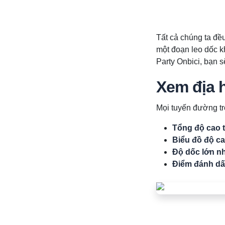
Tất cả chúng ta đều
một đoạn leo dốc k
Party Onbici, bạn s
Xem địa h
Mọi tuyến đường tro
Tổng độ cao 
Biểu đồ độ ca
Độ dốc lớn n
Điểm đánh dấ