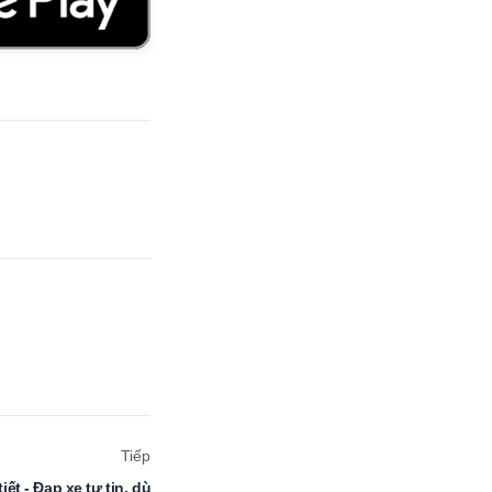
Tiếp
ết - Đạp xe tự tin, dù