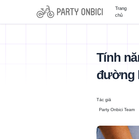
Trang
chủ
Tính nă
đường l
Tác giả
Party Onbici Team