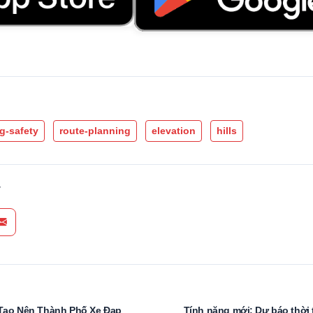
g-safety
route-planning
elevation
hills
y
acebook
 on LinkedIn
Share via Email
u Tạo Nên Thành Phố Xe Đạp
Tính năng mới: Dự báo thời ti