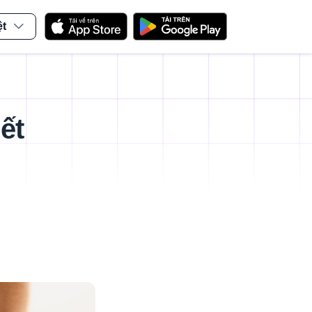
ệt
ết