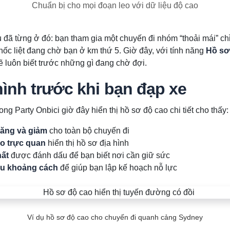
Chuẩn bị cho mọi đoạn leo với dữ liệu độ cao
 đã từng ở đó: bạn tham gia một chuyến đi nhóm “thoải mái” chỉ
hốc liệt đang chờ bạn ở km thứ 5. Giờ đây, với tính năng
Hồ sơ
ẽ luôn biết trước những gì đang chờ đợi.
ình trước khi bạn đạp xe
ng Party Onbici giờ đây hiển thị hồ sơ độ cao chi tiết cho thấy:
tăng và giảm
cho toàn bộ chuyến đi
o trực quan
hiển thị hồ sơ địa hình
hất
được đánh dấu để bạn biết nơi cần giữ sức
u khoảng cách
để giúp bạn lập kế hoạch nỗ lực
Ví dụ hồ sơ độ cao cho chuyến đi quanh cảng Sydney