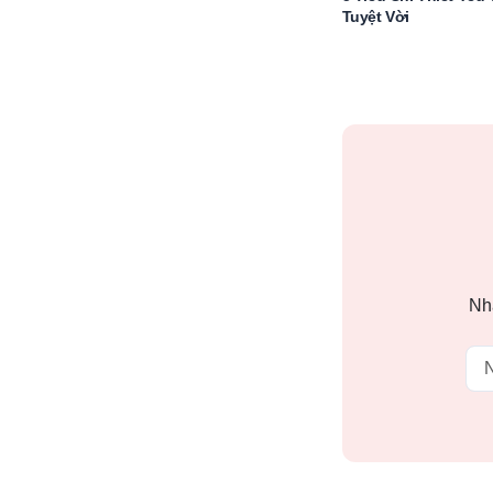
Tuyệt Vời
Nhậ